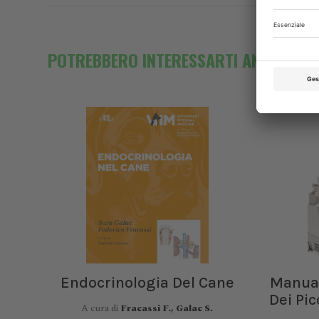
POTREBBERO INTERESSARTI ANCHE
Endocrinologia Del Cane
Manual
Dei Pi
A cura di
Fracassi F., Galac S.
XXI C