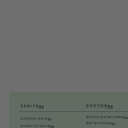
UNIS
Dal
Bologn