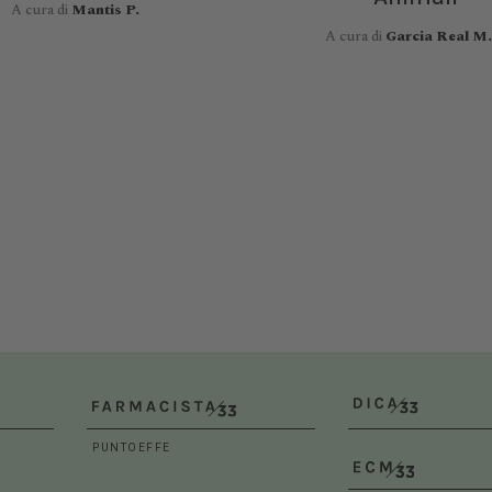
A cura di
Mantis P.
VET
10/10/2026
A cura di
Garcia Real M.
 12/02/2027
al 14/02/2027
Roma (RM)
a (BO)