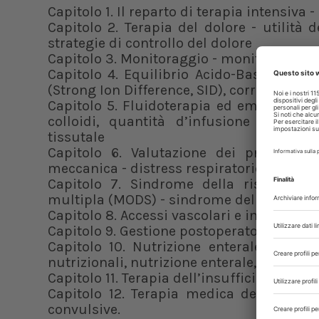
Capitolo 1. Il reparto di terapia intensiva 
Capitolo 2. Terapia del dolore - utilità 
strategie di controllo del dolore
Capitolo 3. Monitoraggio - monitoraggio 
Capitolo 4. Equilibrio Acido-Base - preli
(Strong Ion Difference, SID), correzione d
Capitolo 5. Fluidoterapia ed emotrasfusio
colloidi, quantità d’infusione giornali
tissutale
Capitolo 6. Valutazione dei problemi r
meccanica - distress respiratorio
Capitolo 7. Sindrome della risposta i
multipla (MODS) - sindrome della rispost
Capitolo 8. Accessi vascolari e intraossei
Capitolo 9. Gestione postoperatoria
Capitolo 10. Nutrizione enterale e paren
nutrizionali, nutrizione enterale, nutrizio
Capitolo 11. Terapia dell’insufficienza rena
Capitolo 12. Terapia medica del trauma 
convulsive.