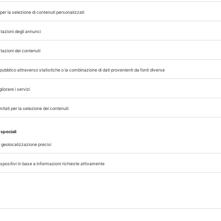
Pagine:
288
Tipologia:
Cartonato
ISBN:
9788821430824
licazioni di contenuto simile su Edizioni Edra