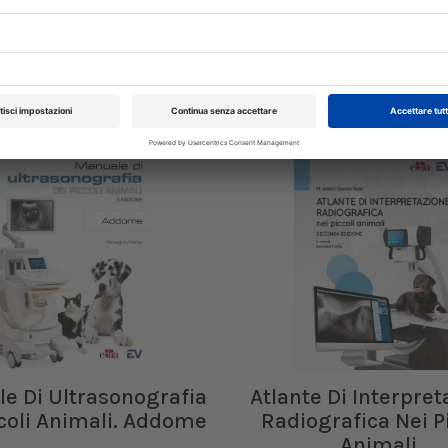
e Di Ultrasonografia
Atlante Di Interpre
ccoli Animali. Addome
Radiografica Nei Pi
ongresso Nazionale
Pillole in Oftalmolog
Animali