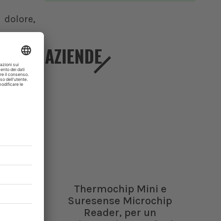
 dolore,
AZIENDE
ni forti
lloidi e
rfusione
olmonare
d’organo
bbisogni
Thermochip Mini e
Suresense Microchip
o, crisi
Reader, per un