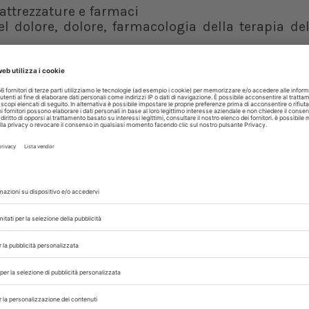
- attrezzature e farmaci
del dolore, dolore, farmacologia della terapia del
clinico, monitoraggio strumentale
evo ematico, emogasanalisi (EGA), teoria degli io
ei disturbi Acido-Base
ni - dinamica dei compartimenti fluidi di crista
era dei cristalloidi, velocità d’infusione e pe
espiratori, ossigeno-terapia e ventilazione p
nfiammatoria sistemica (SIRS) e disfunzione 
a infiammatoria sistemica (SIRS)
terale - nutrizione enterale o parenterale?, fa
ne parenterale
le - insufficienza renale
cranico e delle crisi convulsive, trauma cranic