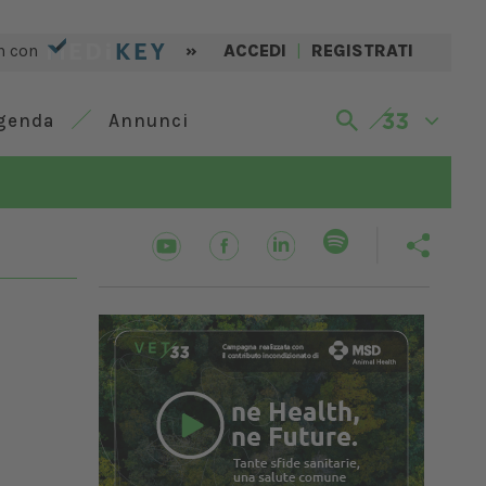
n con
»
ACCEDI
|
REGISTRATI
genda
Annunci