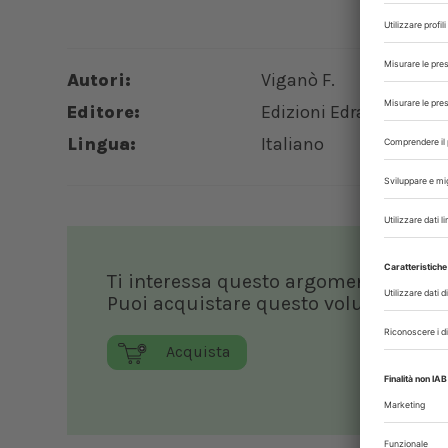
Autori:
Viganò F.
Editore:
Edizioni Edra
Lingua:
Italiano
Ti interessa questo argomento?
Puoi acquistare questo volume o pubb
Acquista