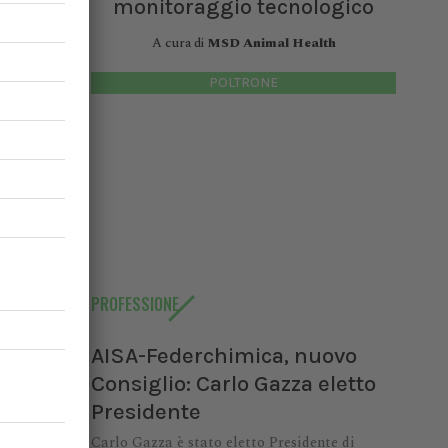
monitoraggio tecnologico
A cura di
MSD Animal Health
POLTRONE
PROFESSIONE
AISA-Federchimica, nuovo
Consiglio: Carlo Gazza eletto
Presidente
Carlo Gazza è stato eletto Presidente di