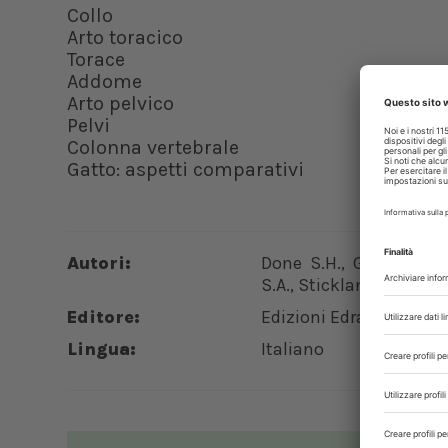
Collo
Arto toracico
Torace
Addome
Arto pelvico
Pelvi
Colonna vertebrale
Gatto: aspetti comparativi
Autori:
Done S.H., Goody P.C.
S.A., Stickland N.C.
Editore:
Edizioni Edra
Lingua:
Italiano