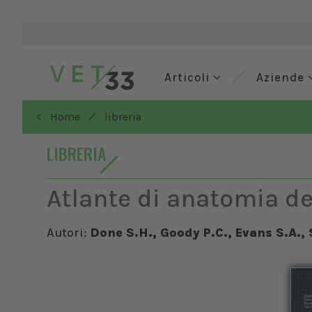
Articoli
Aziende
/
< Home
libreria
LIBRERIA
Atlante di anatomia de
Autori:
Done S.H., Goody P.C., Evans S.A., 