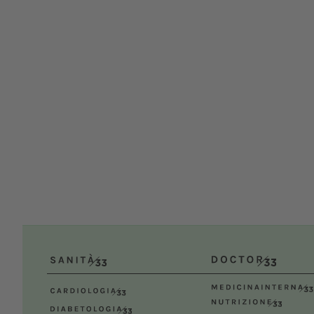
UNIS
Dal
Bologn