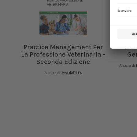
Practice Management Per
100 
La Professione Veterinaria -
Gen
Seconda Edizione
A cura di
A cura di
Pradelli D.
XXI C