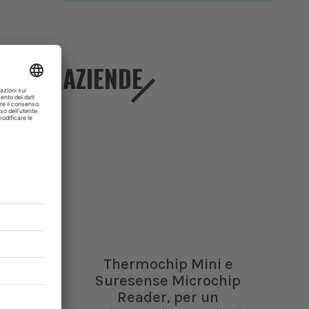
AZIENDE
Thermochip Mini e
Suresense Microchip
Reader, per un