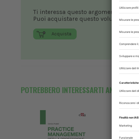
Ti interessa questo argomento?
Puoi acquistare questo volume o pubb
Acquista
POTREBBERO INTERESSARTI ANCHE