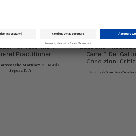
Casi Per Veterinari
Gestione Anestetic
eral Practitioner
Cane E Del Gatto
Condizioni Criti
Barreneche Martínez E., Marin
Segura F. A.
A cura di
Sandez Cordero
ongresso Nazionale
Pillole in Oftalmolog