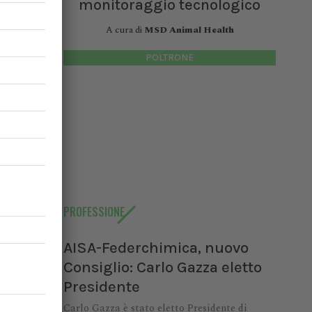
monitoraggio tecnologico
A cura di
MSD Animal Health
POLTRONE
PROFESSIONE
AISA-Federchimica, nuovo
Consiglio: Carlo Gazza eletto
Presidente
Carlo Gazza è stato eletto Presidente di