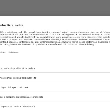
, Evans
Pagine:
554
Tipologia:
Brossura
ISBN:
9788821431739