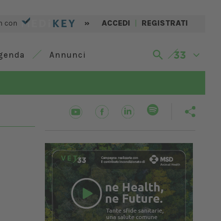
n con
»
ACCEDI
|
REGISTRATI
genda
Annunci