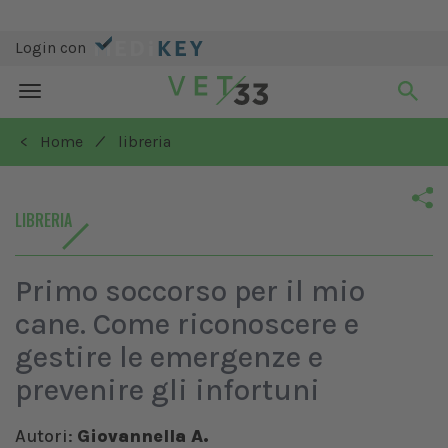
Login con
Toggle
navigation
/
< Home
libreria
LIBRERIA
Primo soccorso per il mio
cane. Come riconoscere e
gestire le emergenze e
prevenire gli infortuni
Autori:
Giovannella A.