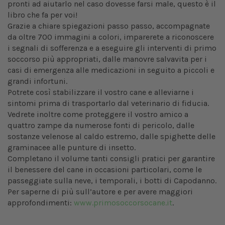
pronti ad aiutarlo nel caso dovesse farsi male, questo è il
libro che fa per voi!
Grazie a chiare spiegazioni passo passo, accompagnate
da oltre 700 immagini a colori, imparerete a riconoscere
i segnali di sofferenza e a eseguire gli interventi di primo
soccorso più appropriati, dalle manovre salvavita per i
casi di emergenza alle medicazioni in seguito a piccoli e
grandi infortuni.
Potrete così stabilizzare il vostro cane e alleviarne i
sintomi prima di trasportarlo dal veterinario di fiducia.
Vedrete inoltre come proteggere il vostro amico a
quattro zampe da numerose fonti di pericolo, dalle
sostanze velenose al caldo estremo, dalle spighette delle
graminacee alle punture di insetto.
Completano il volume tanti consigli pratici per garantire
il benessere del cane in occasioni particolari, come le
passeggiate sulla neve, i temporali, i botti di Capodanno.
Per saperne di più sull’autore e per avere maggiori
approfondimenti:
www.primosoccorsocane.it
.