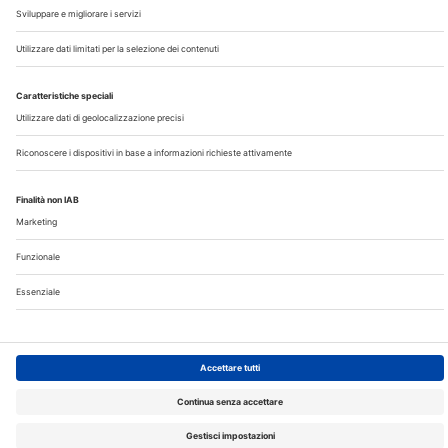
Note Legali
Privacy
©2026 Edra S.p.a | www.edraspa.it | P.iva 08056040960
| Tel. 02/881841 | Sede legale: Viale Enrico Forlanini 21 -
20134 Milano (Italy)
Registrazione Tribunale di Milano n° 5578/2022 del
5/05/2022