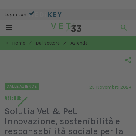
Login con
Toggle
navigation
/
/
< Home
Dal settore
Aziende
DALLE AZIENDE
25 Novembre 2024
AZIENDE
Solutia Vet & Pet.
Innovazione, sostenibilità e
responsabilità sociale per la