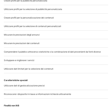
Chi Siamo
Contatti
Note Legali
Privacy
©2026 Edra S.p.a | www.edraspa.it | P.iva 08056040960
| Tel. 02/881841 | Sede legale: Viale Enrico Forlanini 21 -
20134 Milano (Italy)
Registrazione Tribunale di Milano n° 5578/2022 del
5/05/2022