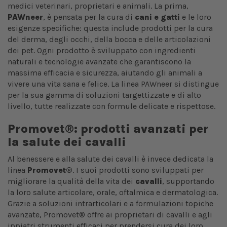
medici veterinari, proprietari e animali. La prima,
PAWneer
,
è pensata per la cura di
cani e gatti
e le loro
esigenze specifiche: questa include prodotti per la cura
del derma, degli occhi, della bocca e delle articolazioni
dei pet. Ogni prodotto è sviluppato con ingredienti
naturali e tecnologie avanzate che garantiscono la
massima efficacia e sicurezza, aiutando gli animali a
vivere una vita sana e felice. La linea PAWneer si distingue
per la sua gamma di soluzioni targettizzate e di alto
livello, tutte realizzate con formule delicate e rispettose.
Promovet®: prodotti avanzati per
la salute dei cavalli
Al benessere e alla salute dei cavalli è invece dedicata la
linea
Promovet®
. I suoi prodotti sono sviluppati per
migliorare la qualità della vita dei
cavalli
, supportando
la loro salute articolare, orale, oftalmica e dermatologica.
Grazie a soluzioni intrarticolari e a formulazioni topiche
avanzate, Promovet® offre ai proprietari di cavalli e agli
ippiatri strumenti efficaci per prendersi cura dei loro