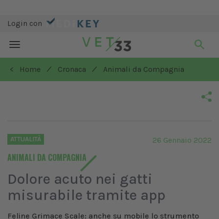
Login con
Toggle
navigation
/
/
< Home
Cronaca
Animali da Compagnia
ATTUALITÀ
26 Gennaio 2022
ANIMALI DA COMPAGNIA
Dolore acuto nei gatti
misurabile tramite app
Feline Grimace Scale: anche su mobile lo strumento