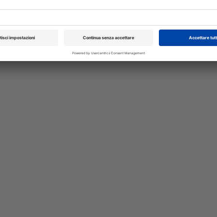
XXI Congresso
Pillole in Oftal
Nazionale UNISVET
10/10/2026
Dal 12/02/2027
al 14/02/2027
Roma (RM)
Bologna (BO)