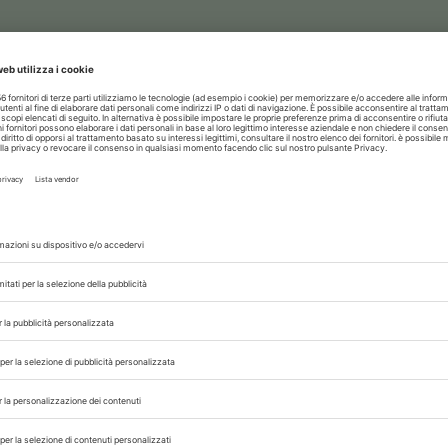
rinario, iscrivendoti alla nostra newsletter!
06/08/2026
ATTIVITÀ PROFESSIONALE
Riconoscimento titolo veterinario 
prove il 28-29 ottobre a Napoli
lo del
Il Ministero della Salute ha reso note