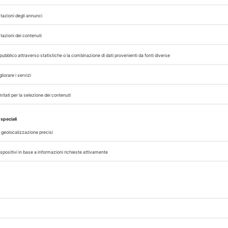
mento
della sessione autunnale della
stione
compensativa per il riconoscimento i
delle qualifiche di medico vete
conseguite all'estero....
A cura di
Redazione Vet33
05/08/2026
CRONACA
e
Blue tongue, in Sardegna solo il 
degli ovini vaccinati
larme:
Il presidente di Confagricoltura S
ravato
Stefano Taras, lancia l’allarme: solo i
i, sta
capi ovini risulta vaccinato contro la L
0%...
nell’Isola, a poche settimane dalle fasi...
A cura di
Redazione Vet33