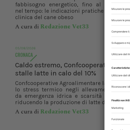
fabbisogno energetico, fino al manteni
nel tempo: le indicazioni pratiche per la ge
clinica del cane obeso
A cura di
Redazione Vet33
05/08/2026
CRONACA
Caldo estremo, Confcooperative: nell
stalle latte in calo del 10%
Confcooperative Agroalimentare lancia l'al
lo stress termico negli allevamenti, agg
da emergenza idrica e scarsità di foragg
riducendo la produzione di latte di circa il 1
A cura di
Redazione Vet33