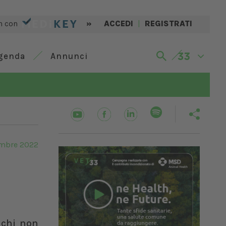
n con
»
ACCEDI
|
REGISTRATI
genda
Annunci
embre 2022
e chi non