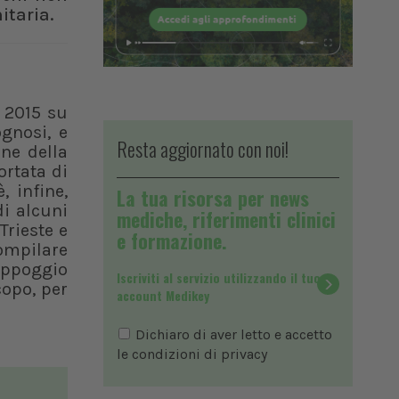
itaria.
l 2015 su
ognosi, e
Resta aggiornato con noi!
one della
ortata di
è, infine,
La tua risorsa per news
di alcuni
mediche, riferimenti clinici
Trieste e
e formazione.
ompilare
 appoggio
Iscriviti al servizio utilizzando il tuo
copo, per
account Medikey
Dichiaro di aver letto e accetto
le condizioni di
privacy