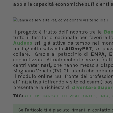
abbia le capacità economiche sufficienti a
Il progetto è frutto dell’incontro tra la
Ban
tutto il territorio nazionale per favorire 
Audens
srl, già attiva da tempo nel mond
medaglietta salvavita
AIDmyPET
, un pass
collare
.
Grazie al patrocinio di
ENPA, En
concretizzata.
Attualmente il servizio è att
centri veterinari
,
che hanno messo a disp
Mogliano Veneto (TV). Gli utenti che abbiano
il modulo online. Sul fronte dei profession
all’iniziativa (offrendo visite ed esami) po
presentare la richiesta di
diventare Super
TAG:
AUDENS
BANCA DELLE VISITE ONLUS
ENPA
S
,
,
,
Se l'articolo ti è piaciuto rimani in contatto