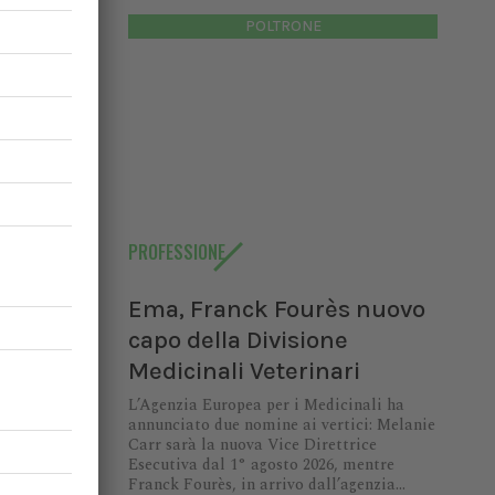
 misura
POLTRONE
n Italia
rinario
20%
PROFESSIONE
Ema, Franck Fourès nuovo
ardegna,
capo della Divisione
l 20% dei
ingua blu
Medicinali Veterinari
L’Agenzia Europea per i Medicinali ha
annunciato due nomine ai vertici: Melanie
Carr sarà la nuova Vice Direttrice
Esecutiva dal 1° agosto 2026, mentre
Franck Fourès, in arrivo dall’agenzia...