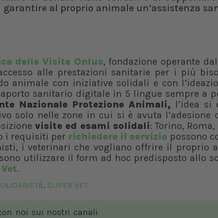
 garantire al proprio animale un’assistenza san
ca delle Visite Onlus
, fondazione operante da
l’accesso alle prestazioni sanitarie per i più bis
o animale con iniziative solidali e con l’ideazi
aporto sanitario digitale in 5 lingue sempre a p
te Nazionale Protezione Animali,
l’idea si 
ivo solo nelle zone in cui si è avuta l’adesione 
osizione
visite ed esami solidali
: Torino, Roma, 
 i requisiti per
richiedere il servizio
possono c
isti, i veterinari che vogliano offrire il proprio
ssono utilizzare il form ad hoc predisposto allo s
 Vet
.
OLIDARIETà
SUPER VET
,
 con noi sui nostri canali