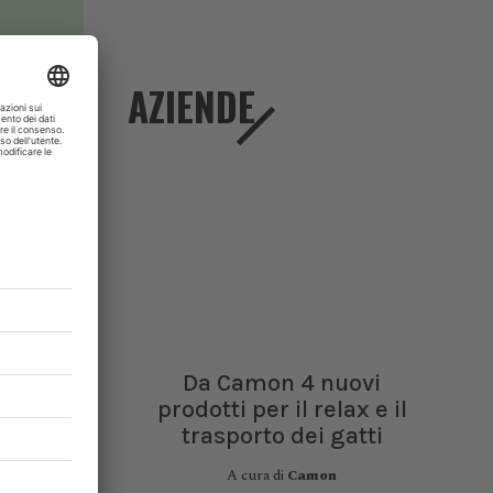
AZIENDE
Da Camon 4 nuovi
prodotti per il relax e il
estero,
trasporto dei gatti
A cura di
Camon
 le date