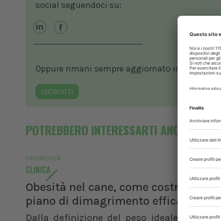
social seguendoci su:
Oppure rimani sempre aggiornato in ambito vete
ISCRIVITI
POTREBBERO INTERESSARTI ANCHE
06/08/2026
CLINICA
Obesità nel cane, come costruire un
piano di dimagrimento efficace
Dalla definizione del peso ideale al calco