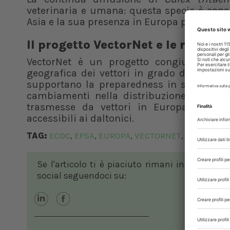
veterinaria e umana: questa specie è consid
Asia e la sua presenza in Europa pone interr
Il progetto VectorNet e le mappe
VectorNet è un progetto congiunto Ecdc-
geografica dei vettori in grado di trasm
supportano la preparedness in sanità pubb
cambiamenti nella distribuzione dei vetto
trasmesse da vettori in Europa. Nell’a
accessibili ai daltonici.
TAG:
ECDC
EFSA
EUROPA
VECTORNET
VETTORI
,
,
,
,
Se l'articolo ti è piaciuto rimani in contatto
social seguendoci su: