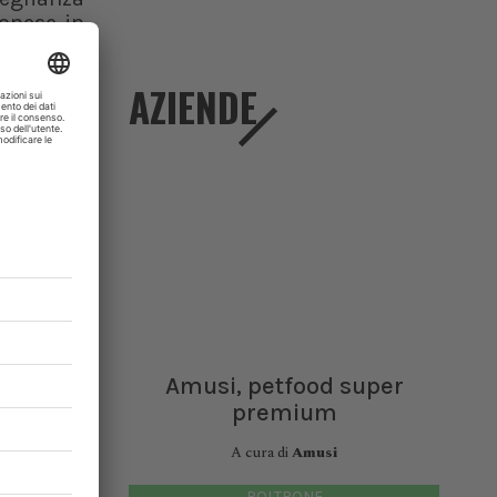
ponese in
 virus.
AZIENDE
ibuzione
giornate
torare i
malattie
ate rese
Amusi, petfood super
premium
A cura di
Amusi
POLTRONE