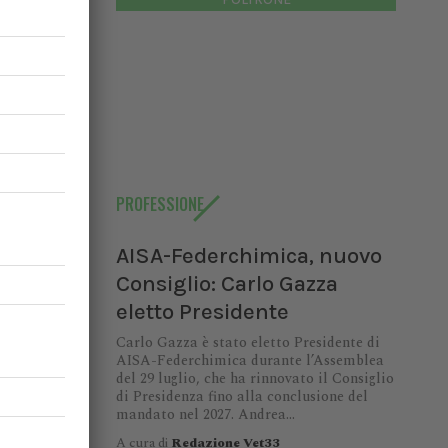
PROFESSIONE
AISA-Federchimica, nuovo
io:
Consiglio: Carlo Gazza
eletto Presidente
di AISA-
Carlo Gazza è stato eletto Presidente di
9 luglio,
AISA-Federchimica durante l’Assemblea
enza fino
del 29 luglio, che ha rinnovato il Consiglio
ndrea...
di Presidenza fino alla conclusione del
mandato nel 2027. Andrea...
A cura di
Redazione Vet33