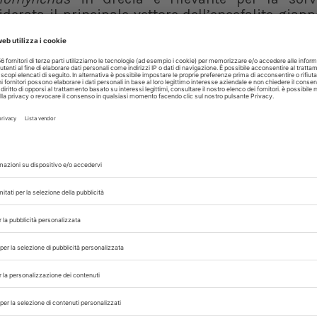
erata il principale vettore dell’encefalite giap
ogativi sul potenziale rischio di introduzione del
Efsa che raccoglie e valida dati sulla distr
ettere patogeni a uomini e animali. Le mappe ag
lica e veterinaria, aiutando le autorità a moni
ri e il loro potenziale impatto sul rischio di 
ggiornamento attuale tutte le mappe sono st
 con noi sui nostri canali