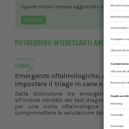
Oppure rimani sempre aggiornato in ambito vete
ISCRIVITI
POTREBBERO INTERESSARTI ANCHE
07/08/2026
CLINICA
Emergenze oftalmologiche, come
impostare il triage in cane e gatto
Dalla distinzione tra emergenza e ur
all’ordine corretto dei test diagnostici, i pr
per una visita oftalmologica efficace 
compromettere la valutazione del paziente