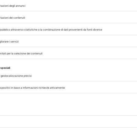
rinario, iscrivendoti alla nostra newsletter!
07/08/2026
DAL SETTORE
AISA-Federchimica, nuovo Consigl
Carlo Gazza eletto Presidente
genza
Carlo Gazza è stato eletto Presidente 
incipi
Federchimica durante l’Assemblea del 2
senza
che ha rinnovato il Consiglio di Presid
alla conclusione del mandato nel 2027. A
A cura di
Redazione Vet33