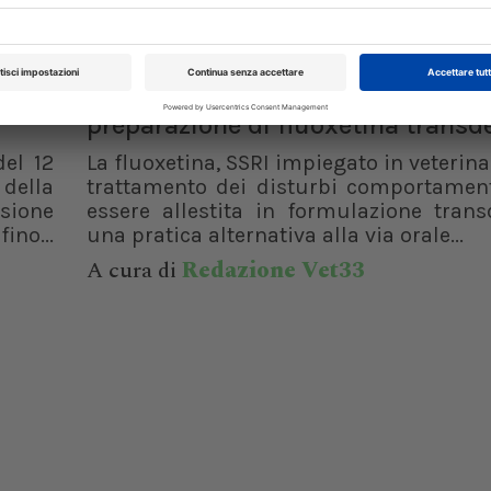
07/08/2026
CLINICA
no
Disturbi comportamentali, una
preparazione di fluoxetina trans
del 12
La fluoxetina, SSRI impiegato in veterinar
 della
trattamento dei disturbi comportament
isione
essere allestita in formulazione trans
ino...
una pratica alternativa alla via orale...
A cura di
Redazione Vet33
XXI Congresso
Pillole in Oftal
Nazionale UNISVET
10/10/2026
Dal 12/02/2027
al 14/02/2027
Roma (RM)
Bologna (BO)