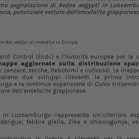
prima segnalazione di Aedes aegypti in Lussembu
cia, potenziale vettore dell'encefalite giappones
and Control (Ecdc) e l’Autorità europea per la 
appe aggiornate sulla distribuzione spazi
a
: zanzare, zecche, flebotomi e culicoidi. Le mapp
nalano due sviluppi rilevanti: la prima intr
rgo e la continua espansione di
Culex tritaenio
tore dell’encefalite giapponese.
in Lussemburgo rappresenta un’ulteriore es
 dengue, febbre gialla, Zika e chikungunya, ve
.
niorhynchus
in Grecia è rilevante per la sorv