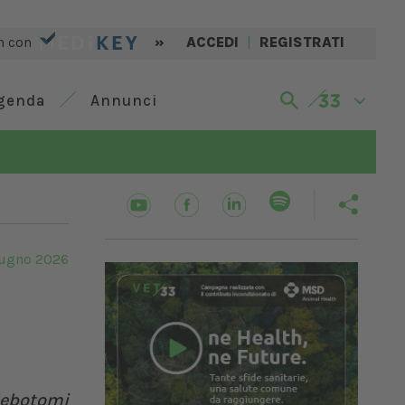
n con
»
ACCEDI
|
REGISTRATI
genda
Annunci
iugno 2026
flebotomi