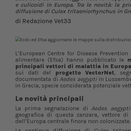
e culicoidi in Europa. Tra le novità: la 
diffusione di Culex tritaeniorhynchus in Gre
di
Redazione Vet33
L’European Centre for Disease Prevention 
alimentare (Efsa) hanno pubblicato le
m
principali vettori di malattia in Europ
sui dati del
progetto VectorNet
, seg
documentata di
Aedes aegypti
in Lussembu
in Grecia, specie considerata potenziale vet
Le novità principali
La prima segnalazione di
Aedes aegypti
geografica di questa zanzara, vettore di
dell’Europa centrale finora non colonizzate
La continua diffusione di
Culex tritae