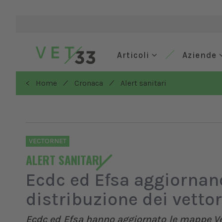
Articoli
Aziende
/
/
< Home
Cronaca
Alert sanitari
VECTORNET
ALERT SANITARI
Ecdc ed Efsa aggiornan
distribuzione dei vettor
Ecdc ed Efsa hanno aggiornato le mappe Vec