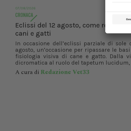
07/08/2026
CRONACA
Eclissi del 12 agosto, come reagisco
cani e gatti
In occasione dell’eclissi parziale di sole 
agosto, un’occasione per ripassare le basi
fisiologia visiva di cane e gatto. Dalla v
dicromatica al ruolo del tapetum lucidum, f
A cura di
Redazione Vet33