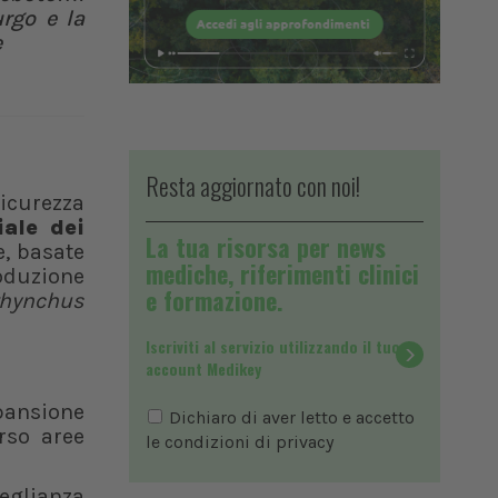
rgo e la
e
Resta aggiornato con noi!
sicurezza
ale dei
La tua risorsa per news
e, basate
mediche, riferimenti clinici
oduzione
e formazione.
rhynchus
Iscriviti al servizio utilizzando il tuo
account Medikey
pansione
Dichiaro di aver letto e accetto
rso aree
le condizioni di
privacy
eglianza