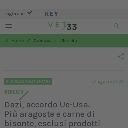
Login con
Toggle
navigation
/
/
< Home
Cronaca
Mercato
SICUREZZA ALIMENTARE
07 Agosto 2025
MERCATO
Dazi, accordo Ue-Usa.
Più aragoste e carne di
bisonte, esclusi prodotti