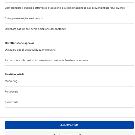
Chi Siamo
Contatti
Note Legali
Privacy
©2026 Edra S.p.a | www.edraspa.it | P.iva 08056040960
| Tel. 02/881841 | Sede legale: Viale Enrico Forlanini 21 -
20134 Milano (Italy)
Registrazione Tribunale di Milano n° 5578/2022 del
5/05/2022