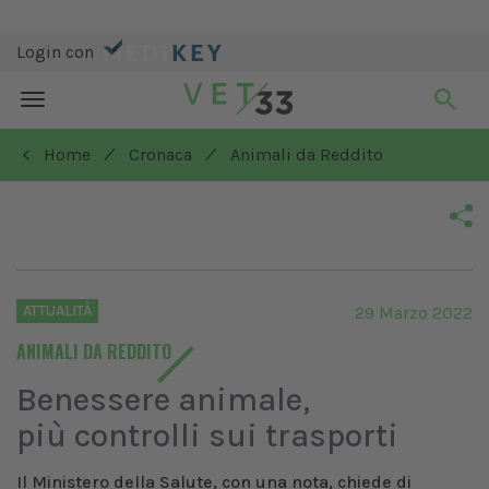
Login con
Toggle
navigation
/
/
< Home
Cronaca
Animali da Reddito
ATTUALITÀ
29 Marzo 2022
ANIMALI DA REDDITO
Benessere animale,
più controlli sui trasporti
Il Ministero della Salute, con una nota, chiede di