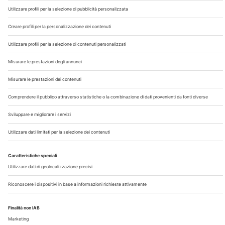
Chi Siamo
Contatti
Note Legali
Privacy
©2026 Edra S.p.a | www.edraspa.it | P.iva 08056040960
| Tel. 02/881841 | Sede legale: Viale Enrico Forlanini 21 -
20134 Milano (Italy)