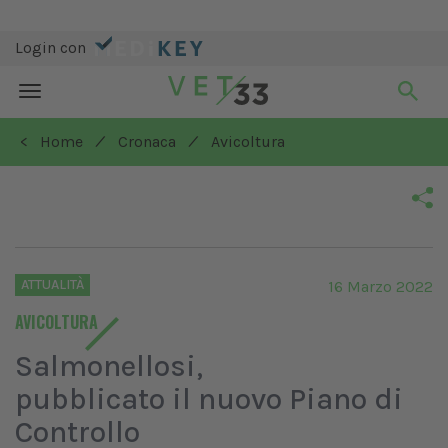
Login con
Toggle
navigation
/
/
< Home
Cronaca
Avicoltura
ATTUALITÀ
16 Marzo 2022
AVICOLTURA
Salmonellosi,
pubblicato il nuovo Piano di
Controllo