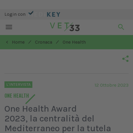
Login con
Toggle
navigation
/
/
< Home
Cronaca
One Health
L'INTERVISTA
12 Ottobre 2023
ONE HEALTH
One Health Award
2023, la centralità del
Mediterraneo per la tutela