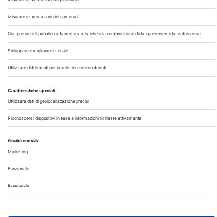
Chi Siamo
Contatti
Note Legali
Privacy
©2026 Edra S.p.a | www.edraspa.it | P.iva 08056040960
| Tel. 02/881841 | Sede legale: Viale Enrico Forlanini 21 -
20134 Milano (Italy)
Registrazione Tribunale di Milano n° 5578/2022 del
5/05/2022