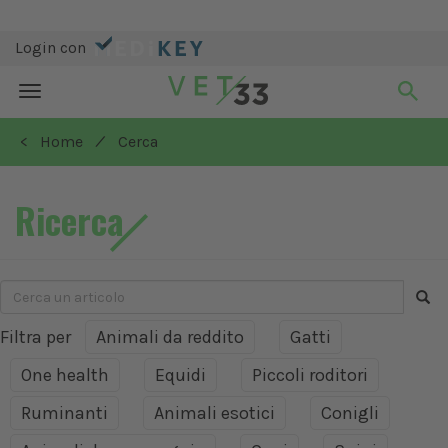
Login con
Toggle
navigation
/
< Home
Cerca
Ricerca
Filtra per
Animali da reddito
Gatti
One health
Equidi
Piccoli roditori
Ruminanti
Animali esotici
Conigli