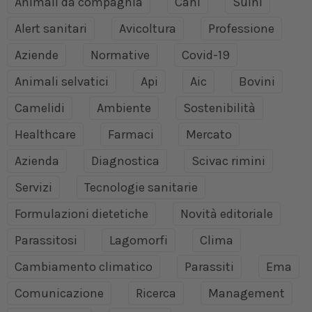
Animali da compagnia
Cani
Suini
Alert sanitari
Avicoltura
Professione
Aziende
Normative
Covid-19
Animali selvatici
Api
Aic
Bovini
Camelidi
Ambiente
Sostenibilità
Healthcare
Farmaci
Mercato
Azienda
Diagnostica
Scivac rimini
Servizi
Tecnologie sanitarie
Formulazioni dietetiche
Novità editoriale
Parassitosi
Lagomorfi
Clima
Cambiamento climatico
Parassiti
Ema
Comunicazione
Ricerca
Management