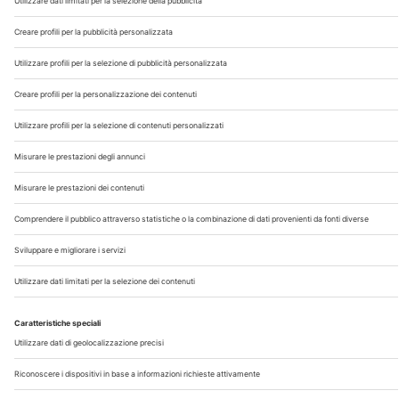
Chi Siamo
Contatti
Note Legali
Privacy
©2026 Edra S.p.a | www.edraspa.it | P.iva 08056040960