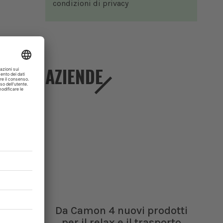
condizioni di
privacy
AZIENDE
Da Camon 4 nuovi prodotti
per il relax e il trasporto