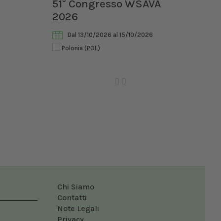
ia II
51° Congresso WSAVA
III
2026
di 
Vet
Dal 13/10/2026
al 15/10/2026
Polonia (POL)
Ro
Chi Siamo
Contatti
Note Legali
Privacy