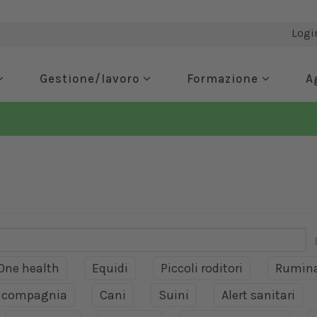
Logi
Gestione/lavoro
Formazione
A
One health
Equidi
Piccoli roditori
Rumina
a compagnia
Cani
Suini
Alert sanitari