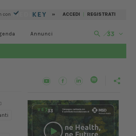
n con
»
ACCEDI
|
REGISTRATI
genda
Annunci
nti