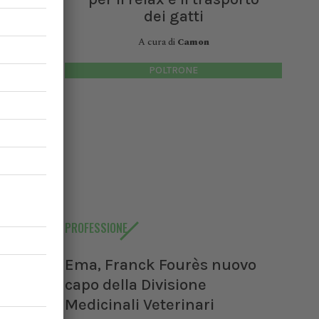
dei gatti
A cura di
Camon
POLTRONE
PROFESSIONE
Ema, Franck Fourès nuovo
capo della Divisione
Medicinali Veterinari