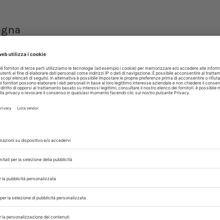
egna
 via
gione
nuncia
la...
agina
di 1
1