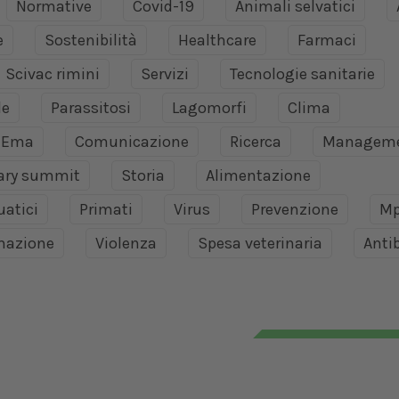
Normative
Covid-19
Animali selvatici
e
Sostenibilità
Healthcare
Farmaci
Scivac rimini
Servizi
Tecnologie sanitarie
le
Parassitosi
Lagomorfi
Clima
Ema
Comunicazione
Ricerca
Managem
nary summit
Storia
Alimentazione
uatici
Primati
Virus
Prevenzione
Mp
mazione
Violenza
Spesa veterinaria
Antib