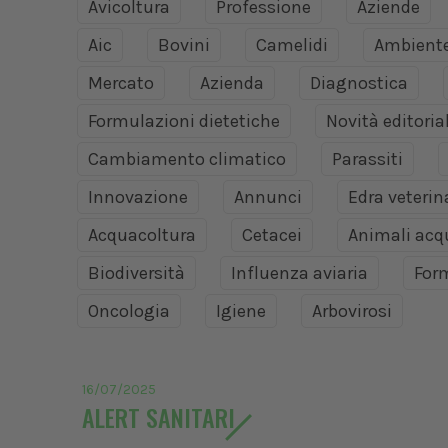
Avicoltura
Professione
Aziende
Aic
Bovini
Camelidi
Ambient
Mercato
Azienda
Diagnostica
Formulazioni dietetiche
Novità editoria
Cambiamento climatico
Parassiti
Innovazione
Annunci
Edra veteri
Acquacoltura
Cetacei
Animali acq
Biodiversità
Influenza aviaria
For
Oncologia
Igiene
Arbovirosi
16/07/2025
ALERT SANITARI