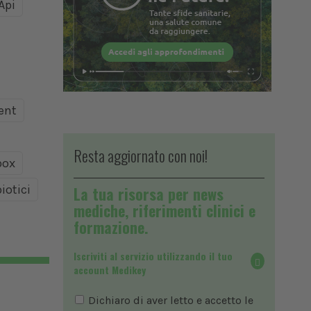
Api
ent
Resta aggiornato con noi!
ox
iotici
La tua risorsa per news
mediche, riferimenti clinici e
formazione.
Iscriviti al servizio utilizzando il tuo
account Medikey
Dichiaro di aver letto e accetto le