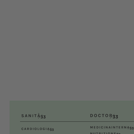
XXI C
UNIS
Dal
Bolog