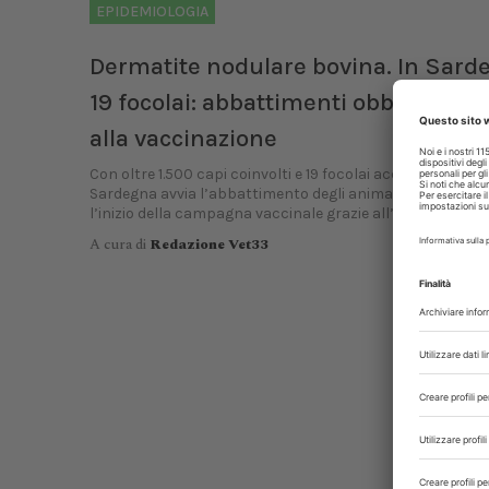
EPIDEMIOLOGIA
Dermatite nodulare bovina. In Sard
19 focolai: abbattimenti obbligati ma
alla vaccinazione
Con oltre 1.500 capi coinvolti e 19 focolai accertati, la Re
Sardegna avvia l’abbattimento degli animali infetti e an
l’inizio della campagna vaccinale grazie all’arrivo di 300mi
A cura di
Redazione Vet33
P