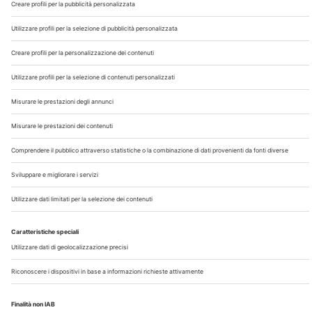
Chi Siamo
Contatti
Note Legali
Privacy
©2026 Edra S.p.a | www.edraspa.it | P.iva 08056040960
| Tel. 02/881841 | Sede legale: Viale Enrico Forlanini 21 -
20134 Milano (Italy)
Registrazione Tribunale di Milano n° 5578/2022 del
5/05/2022