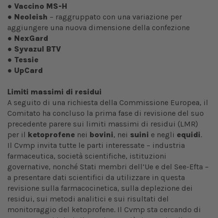
●
Vaccino MS-H
●
Neoleish
– raggruppato con una variazione per
aggiungere una nuova dimensione della confezione
●
NexGard
●
Syvazul BTV
●
Tessie
●
UpCard
Limiti massimi di residui
A seguito di una richiesta della Commissione Europea, il
Comitato ha concluso la prima fase di revisione del suo
precedente parere sui limiti massimi di residui (LMR)
per il
ketoprofene
nei
bovini
, nei
suini
e negli
equidi
.
Il Cvmp invita tutte le parti interessate – industria
farmaceutica, società scientifiche, istituzioni
governative, nonché Stati membri dell’Ue e del See-Efta –
a presentare dati scientifici da utilizzare in questa
revisione sulla farmacocinetica, sulla deplezione dei
residui, sui metodi analitici e sui risultati del
monitoraggio del ketoprofene. Il Cvmp sta cercando di