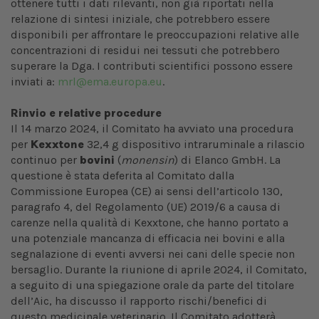
ottenere tutti i dati rilevanti, non già riportati nella
relazione di sintesi iniziale, che potrebbero essere
disponibili per affrontare le preoccupazioni relative alle
concentrazioni di residui nei tessuti che potrebbero
superare la Dga. I contributi scientifici possono essere
inviati a:
mrl@ema.europa.eu
.
Rinvio e relative procedure
Il 14 marzo 2024, il Comitato ha avviato una procedura
per
Kexxtone
32,4 g dispositivo intraruminale a rilascio
continuo per
bovini
(
monensin
) di Elanco GmbH. La
questione è stata deferita al Comitato dalla
Commissione Europea (CE) ai sensi dell’articolo 130,
paragrafo 4, del Regolamento (UE) 2019/6 a causa di
carenze nella qualità di Kexxtone, che hanno portato a
una potenziale mancanza di efficacia nei bovini e alla
segnalazione di eventi avversi nei cani delle specie non
bersaglio. Durante la riunione di aprile 2024, il Comitato,
a seguito di una spiegazione orale da parte del titolare
dell’Aic, ha discusso il rapporto rischi/benefici di
questo medicinale veterinario. Il Comitato adotterà