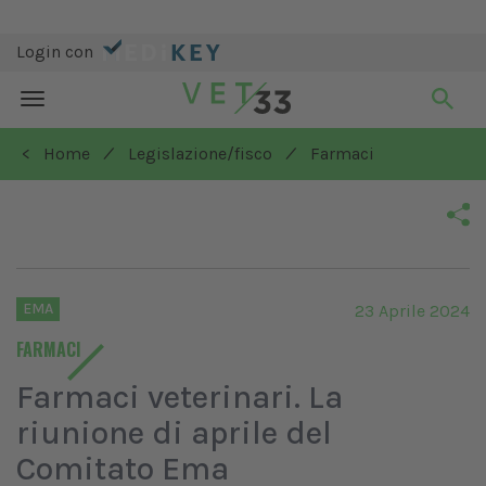
Login con
Toggle
navigation
/
/
< Home
Legislazione/fisco
Farmaci
EMA
23 Aprile 2024
FARMACI
Farmaci veterinari. La
riunione di aprile del
Comitato Ema