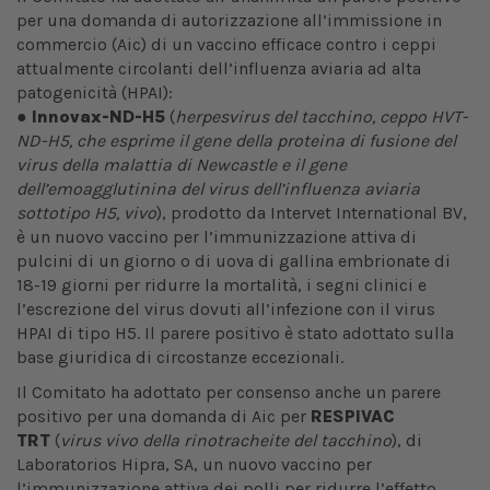
per una domanda di autorizzazione all’immissione in
commercio (Aic) di un vaccino efficace contro i ceppi
attualmente circolanti dell’influenza aviaria ad alta
patogenicità (HPAI):
●
Innovax-ND-H5
(
herpesvirus del tacchino, ceppo HVT-
ND-H5, che esprime il gene della proteina di fusione del
virus della malattia di Newcastle e il gene
dell’emoagglutinina del virus dell’influenza aviaria
sottotipo H5, vivo
), prodotto da Intervet International BV,
è un nuovo vaccino per l’immunizzazione attiva di
pulcini di un giorno o di uova di gallina embrionate di
18-19 giorni per ridurre la mortalità, i segni clinici e
l’escrezione del virus dovuti all’infezione con il virus
HPAI di tipo H5. Il parere positivo è stato adottato sulla
base giuridica di circostanze eccezionali.
Il Comitato ha adottato per consenso anche un parere
positivo per una domanda di Aic per
RESPIVAC
TRT
(
virus vivo della rinotracheite del tacchino
), di
Laboratorios Hipra, SA, un nuovo vaccino per
l’immunizzazione attiva dei polli per ridurre l’effetto