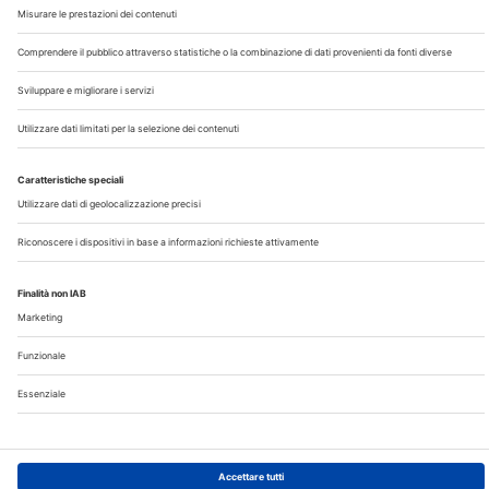
Chi Siamo
Contatti
Note Legali
Privacy
©2026 Edra S.p.a | www.edraspa.it | P.iva 08056040960
| Tel. 02/881841 | Sede legale: Viale Enrico Forlanini 21 -
20134 Milano (Italy)
Registrazione Tribunale di Milano n° 5578/2022 del
5/05/2022