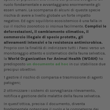
ruolo fondamentale e avvantaggiano enormemente gli
esseri umani. La scomparsa di alcuni di queste specie
rischia di avere a livello globale un forte impatto
negativo. Ed ogni squilibrio ecosistemico è una falla in
cui il rischio zoonotico si insinua facilmente.
Complici le
deforestazioni, il cambiamento climatico, il
commercio illegale di specie protette, gli
allevamenti intensivi e la resistenza antimicrobica.
Proprio con la finalità di indirizzare tutti i Paesi verso un
monitoraggio attento e sistematico della fauna selvatica,
la
World Organization for Animal Health (WOAH)
ha
predisposto
un documento ad hoc
in cui stabilisce due
precipui obiettivi:
1 gestire il rischio di comparsa e trasmissione di agenti
patogeni;
2 ottimizzare i sistemi di sorveglianza rilevamento,
notifica e gestione delle malattie della fauna selvatica.
In quest’ottica, precisa il documento, diventa
fondamentale potenziare il ruolo e le competenze dei