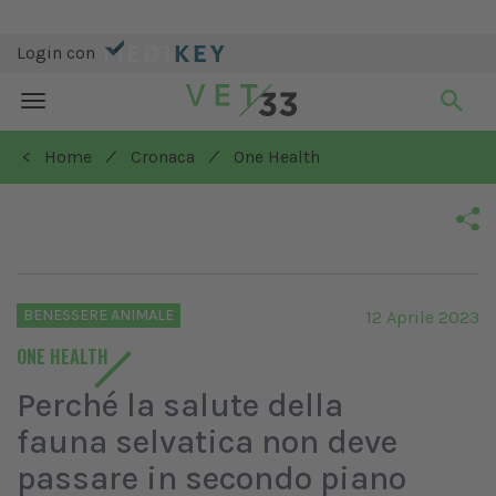
Login con
Toggle
navigation
/
/
< Home
Cronaca
One Health
BENESSERE ANIMALE
12 Aprile 2023
ONE HEALTH
Perché la salute della
fauna selvatica non deve
passare in secondo piano