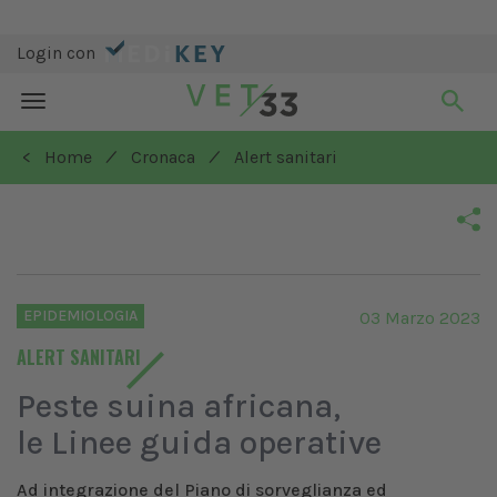
Login con
Toggle
navigation
/
/
< Home
Cronaca
Alert sanitari
EPIDEMIOLOGIA
03 Marzo 2023
ALERT SANITARI
Peste suina africana,
le Linee guida operative
Ad integrazione del Piano di sorveglianza ed