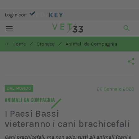
Login con
Toggle
navigation
/
/
< Home
Cronaca
Animali da Compagnia
DAL MONDO
26 Gennaio 2023
ANIMALI DA COMPAGNIA
I Paesi Bassi
vieteranno i cani brachicefali
Cani brachicefali, ma non solo: tutti gli animali (cani e