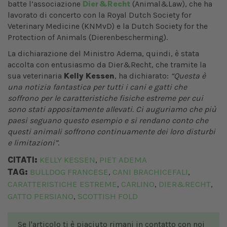
batte l’associazione
Dier&Recht
(Animal&Law), che ha
lavorato di concerto con la Royal Dutch Society for
Veterinary Medicine (KNMvD) e la Dutch Society for the
Protection of Animals (Dierenbescherming).
La dichiarazione del Ministro Adema, quindi, è stata
accolta con entusiasmo da Dier&Recht, che tramite la
sua veterinaria
Kelly Kessen
, ha dichiarato:
“Questa è
una notizia fantastica per tutti i cani e gatti che
soffrono per le caratteristiche fisiche estreme per cui
sono stati appositamente allevati. Ci auguriamo che più
paesi seguano questo esempio e si rendano conto che
questi animali soffrono continuamente dei loro disturbi
e limitazioni”
.
CITATI:
KELLY KESSEN
PIET ADEMA
,
TAG:
BULLDOG FRANCESE
CANI BRACHICEFALI
,
,
CARATTERISTICHE ESTREME
CARLINO
DIER&RECHT
,
,
,
GATTO PERSIANO
SCOTTISH FOLD
,
Se l'articolo ti è piaciuto rimani in contatto con noi