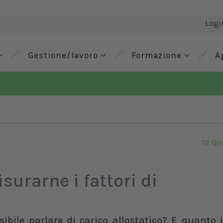
Logi
Gestione/lavoro
Formazione
A
12 Ge
surarne i fattori di
ibile parlare di carico allostatico? E quanto 