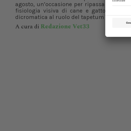
agosto, un’occasione per ripassare le basi
fisiologia visiva di cane e gatto. Dalla v
dicromatica al ruolo del tapetum lucidum, f
A cura di
Redazione Vet33