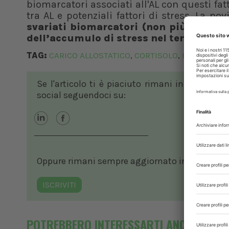
biomarcatori associati all'AL con questi fat
tra AL e potenziali fattori di stress. La n
svariati biomarcatori (non più, dunque
dell’accumulo di stress nel tempo sarà
TAG:
CARICO ALLOSTATICO
CORTISOLO
HABRI
STR
,
,
,
Se l'articolo ti è piaciuto rimani in contatto
social seguendoci su:
Oppure rimani sempre aggiornato in ambito vete
ISCRIVITI
POTREBBERO INTERESSARTI ANCHE