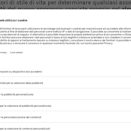
tori di stile di vita per determinare qualsiasi ass
ovità del nuovo approccio consiste proprio nel
ric
, solo al cortisolo). In questo modo la val
 più accurata.
ESS
 con noi sui nostri canali
rinario, iscrivendoti alla nostra newsletter!