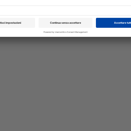
 della
trattamento dei disturbi comportament
isione
essere allestita in formulazione trans
ino...
una pratica alternativa alla via orale...
A cura di
Redazione Vet33
XXI Congresso
Pillole in Oftal
Nazionale UNISVET
10/10/2026
Dal 12/02/2027
al 14/02/2027
Roma (RM)
Bologna (BO)