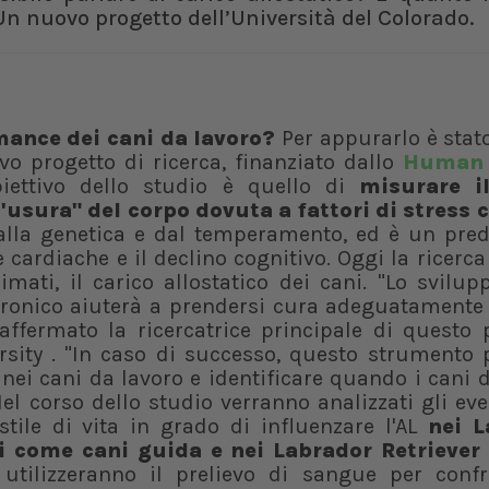
Un nuovo progetto dell’Università del Colorado.
rmance dei cani da lavoro?
Per appurarlo è stat
o progetto di ricerca, finanziato dallo
Human 
biettivo dello studio è quello di
misurare i
l'usura" del corpo dovuta a fattori di stress c
alla genetica e dal temperamento, ed è un predi
e cardiache e il declino cognitivo. Oggi la ricerca
mati, il carico allostatico dei cani. "Lo svilu
cronico aiuterà a prendersi cura adeguatamente 
ffermato la ricercatrice principale di questo p
rsity . "In caso di successo, questo strumento 
 nei cani da lavoro e identificare quando i cani 
Nel corso dello studio verranno analizzati gli eve
 stile di vita in grado di influenzare l'AL
nei L
ti come cani guida e nei Labrador Retriever 
 utilizzeranno il prelievo di sangue per confr