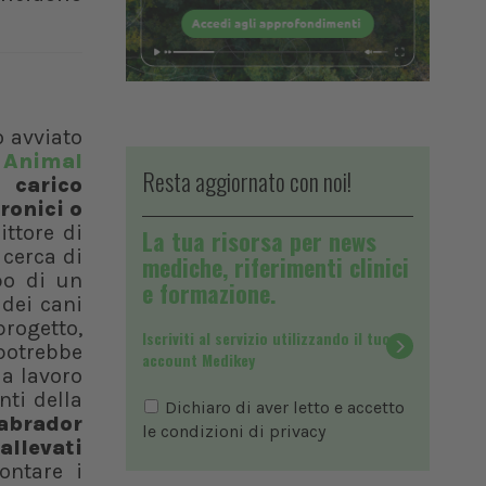
o avviato
Animal
Resta aggiornato con noi!
l carico
ronici o
ttore di
La tua risorsa per news
 cerca di
mediche, riferimenti clinici
ppo di un
e formazione.
dei cani
rogetto,
Iscriviti al servizio utilizzando il tuo
potrebbe
account Medikey
da lavoro
nti della
Dichiaro di aver letto e accetto
abrador
le condizioni di
privacy
allevati
ontare i