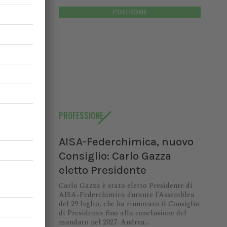
POLTRONE
io:
di AISA-
9 luglio,
enza fino
PROFESSIONE
ndrea...
AISA-Federchimica, nuovo
Consiglio: Carlo Gazza
eletto Presidente
Carlo Gazza è stato eletto Presidente di
AISA-Federchimica durante l’Assemblea
dermica
del 29 luglio, che ha rinnovato il Consiglio
di Presidenza fino alla conclusione del
mandato nel 2027. Andrea...
ia per il