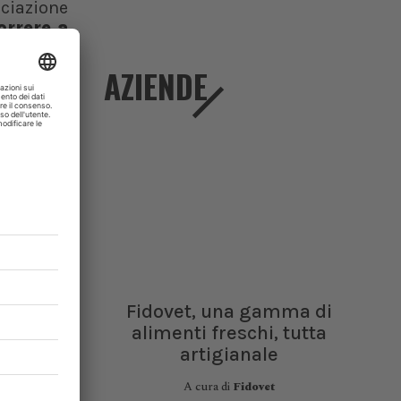
ociazione
orrere a
utazione
AZIENDE
Fidovet, una gamma di
alimenti freschi, tutta
artigianale
A cura di
Fidovet