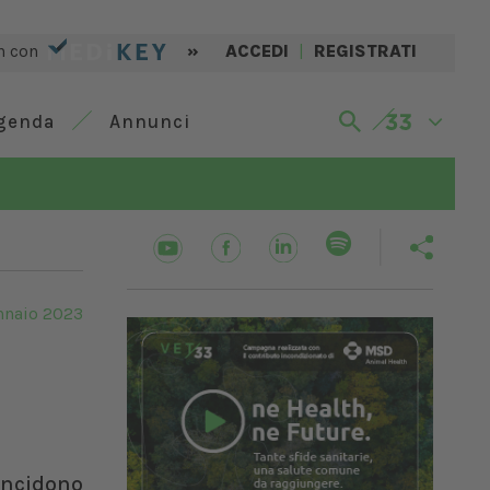
n con
»
ACCEDI
|
REGISTRATI
genda
Annunci
nnaio 2023
incidono