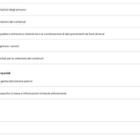
07/08/2026
DAL SETTORE
AISA-Federchimica, nuovo Consigl
Carlo Gazza eletto Presidente
genza
Carlo Gazza è stato eletto Presidente 
incipi
Federchimica durante l’Assemblea del 2
senza
che ha rinnovato il Consiglio di Presid
alla conclusione del mandato nel 2027. A
A cura di
Redazione Vet33
07/08/2026
CLINICA
no
Disturbi comportamentali, una
preparazione di fluoxetina trans
del 12
La fluoxetina, SSRI impiegato in veterinar