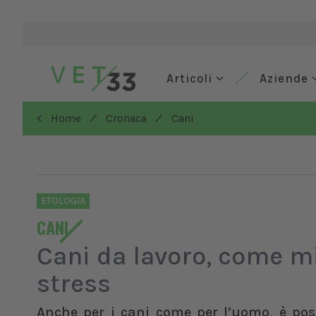
Articoli
Aziende
/
/
< Home
Cronaca
Cani
ETOLOGIA
CANI
Cani da lavoro, come mi
stress
Anche per i cani come per l’uomo, è poss