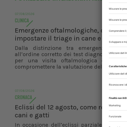
07/08/2026
CLINICA
Emergenze oftalmologiche, come
impostare il triage in cane e gatto
Dalla distinzione tra emergenza e ur
all’ordine corretto dei test diagnostici, i pr
per una visita oftalmologica efficace 
compromettere la valutazione del paziente
07/08/2026
CRONACA
Eclissi del 12 agosto, come reagisco
cani e gatti
In occasione dell’eclissi parziale di sole 