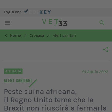
Login con
Toggle
navigation
/
/
< Home
Cronaca
Alert sanitari
ATTUALITÀ
01 Aprile 2022
ALERT SANITARI
Peste suina africana,
il Regno Unito teme che la
Brexit non riuscirà a fermarla