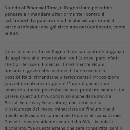
Stando al Financial Time, il Regno Unito potrebbe
pensare a rimandare ulteriormente i controlli
sull’import. La paura di molti è che ciò aprirebbe il
varco a infezioni che già circolano nel Continente, come
la PSA
Non c’è unanimità nel Regno Unito sui controlli doganali
da applicare alle importazioni dall’Europa: pare infatti
che (lo riferisce il Financial Time) mentre alcuni
funzionari governativi vedono di buon occhio la
possibilità di rimandarne ulteriormente l’imposizione
(dovrebbe entrare in vigore il 1°luglio) per altri un
ennesimo ritardo potrebbe causare problemi sanitari. Un
parere, quest’ultimo, condiviso anche dalla BVA (la
British Veterinary Assotiation), che teme per la
biosicurezza del Paese, minacciata dall'incursione di
malattie devastanti come la peste suina africana. James
Russell - vicepresidente senior della BVA – ha infatti
dichiarato: "Se questa estensione sarà consentita, sarà il