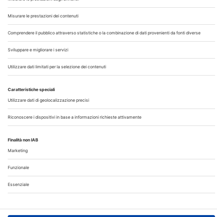
Chi Siamo
Contatti
Note Legali
Privacy
©2026 Edra S.p.a | www.edraspa.it | P.iva 08056040960
| Tel. 02/881841 | Sede legale: Viale Enrico Forlanini 21 -
20134 Milano (Italy)
Registrazione Tribunale di Milano n° 5578/2022 del
5/05/2022