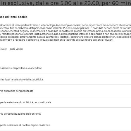
ni in esclusiva, dalle ore 5.00 alle 23.00, per 60 mi
artenere allo stesso padrone, e quindi già conos
utti i cani, dalle razze di taglia grossa che n
lemi di reattività, aggressività, o con fobie. Il 
perta di comunicazione, e
Sarah Canonici
, impr
che il cane spaventato che abbaia o cerca di 
anche se quasi sempre le ragioni sono più co
 abbiamo pensato a uno spazio sicuro, riserva
 proprio cane anche se problematico, reattivo, 
aree pubbliche sono spesso sovraffollate, i conf
i padroni la passeggiata è un incubo. Ma tutt
 indispensabile perché possano mantenere un eq
a Crippa
.