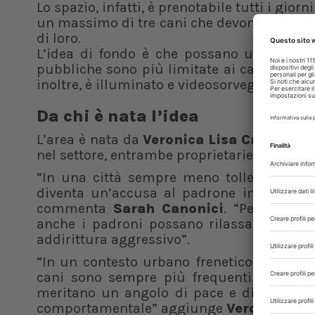
Lo spazio, infatti, è prenotabile tutti i gior
un massimo di tre cani che devono tutti app
di loro.
L’idea di fondo è che possano usufruirne t
pubbliche sono più limitate ai cani con prob
inoltre, è illuminato e videosorvegliato.
Da chi è nata l’idea
L’area è nata da
Veronica Lisa Crippa
, es
nel settore, entrambe proprietarie di cani.
“In una città sempre meno tollerante, an
diventa un’accusa al padrone incapace, 
commenta
Sarah Canonici
. “Per questo
anche i padroni possano rilassarsi con il
addirittura aggressivo”.
“In un contesto urbano frenetico e dove le 
cani sono sempre più frequenti. Per molt
meritano un angolo di pace e di libertà,
comportamentale” aggiunge
Veronica Lis