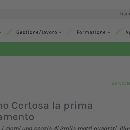
Logi
Gestione/lavoro
Formazione
A
29 Nove
no Certosa la prima
gamento
i giorni uno spazio di 2mila metri quadrati, ill