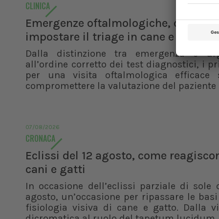
CLINICA
Emergenze oftalmologiche, come
impostare il triage in cane e gatto
Dalla distinzione tra emergenza e ur
all’ordine corretto dei test diagnostici, i pr
per una visita oftalmologica efficace 
compromettere la valutazione del paziente
07/08/2026
CRONACA
Eclissi del 12 agosto, come reagisco
cani e gatti
In occasione dell’eclissi parziale di sole 
agosto, un’occasione per ripassare le basi
fisiologia visiva di cane e gatto. Dalla v
dicromatica al ruolo del tapetum lucidum, f