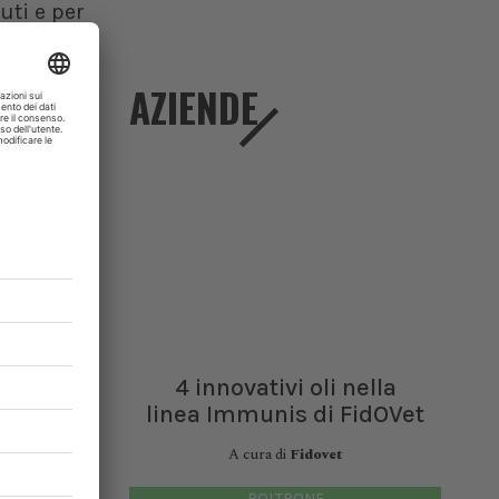
nuti e per
cersi tra
elle aree
AZIENDE
giardino,
enditrice
scappare
mplesse”
to, dove
fobico o
4 innovativi oli nella
linea Immunis di FidOVet
litti tra
i i cani
A cura di
Fidovet
uilibrio
POLTRONE