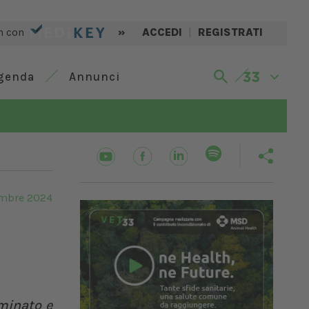
n con
»
ACCEDI
|
REGISTRATI
genda
Annunci
mbre 2024
uminato e