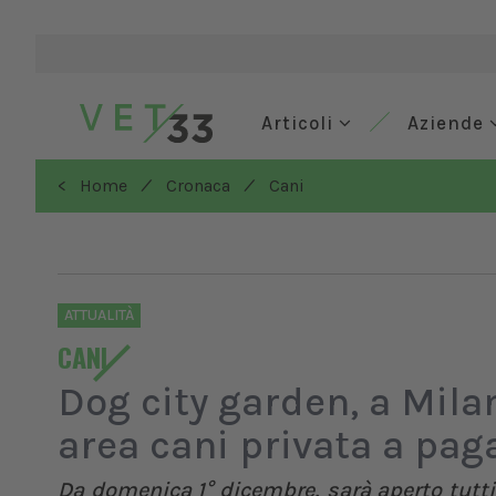
Articoli
Aziende
/
/
< Home
Cronaca
Cani
ATTUALITÀ
CANI
Dog city garden, a Mila
area cani privata a pa
Da domenica 1° dicembre, sarà aperto tutti 