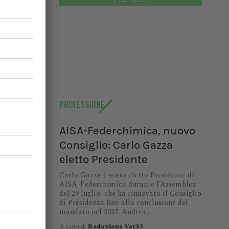
PROFESSIONE
AISA-Federchimica, nuovo
Consiglio: Carlo Gazza
eletto Presidente
Carlo Gazza è stato eletto Presidente di
AISA-Federchimica durante l’Assemblea
del 29 luglio, che ha rinnovato il Consiglio
di Presidenza fino alla conclusione del
mandato nel 2027. Andrea...
A cura di
Redazione Vet33