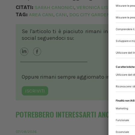
CITATI:
SARAH CANONICI
VERONICA LISA CRIPPA
,
TAG:
AREA CANI
CANI
DOG CITY GARDEN
,
,
Se l'articolo ti è piaciuto rimani in contatto
social seguendoci su:
Oppure rimani sempre aggiornato in ambito vete
ISCRIVITI
POTREBBERO INTERESSARTI ANCHE
07/08/2026