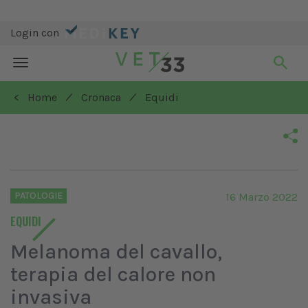
Login con
Toggle
navigation
/
/
< Home
Cronaca
Equidi
PATOLOGIE
16 Marzo 2022
EQUIDI
Melanoma del cavallo,
terapia del calore non
invasiva