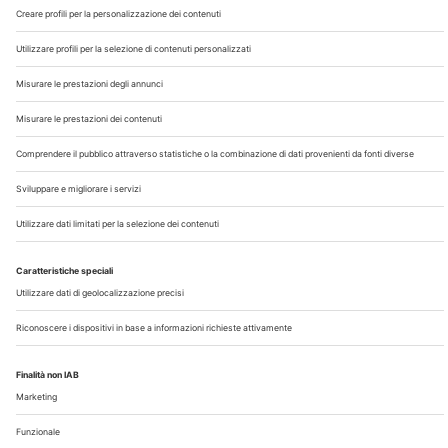
Chi Siamo
Contatti
Note Legali
Privacy
©2026 Edra S.p.a | www.edraspa.it | P.iva 08056040960
| Tel. 02/881841 | Sede legale: Viale Enrico Forlanini 21 -
20134 Milano (Italy)
Registrazione Tribunale di Milano n° 5578/2022 del
5/05/2022