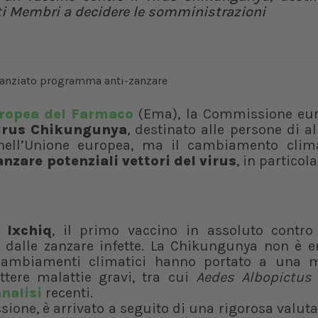
ti Membri a decidere le somministrazioni
uropea del Farmaco
(Ema), la Commissione eu
virus Chikungunya
, destinato alle persone di 
ell’Unione europea, ma il cambiamento clim
nzare potenziali vettori del virus
, in particol
o
Ixchiq
, il primo vaccino in assoluto contro 
 dalle zanzare infette. La Chikungunya non è 
i cambiamenti climatici hanno portato a una 
tere malattie gravi, tra cui
Aedes Albopictus
nalisi
recenti.
ssione, è arrivato a seguito di una rigorosa valut