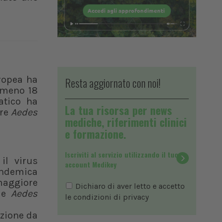
ropea ha
Resta aggiornato con noi!
almeno 18
atico ha
La tua risorsa per news
are
Aedes
mediche, riferimenti clinici
e formazione.
Iscriviti al servizio utilizzando il tuo
il virus
account Medikey
endemica
maggiore
Dichiaro di aver letto e accetto
e
Aedes
le condizioni di
privacy
azione da