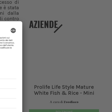
ocesso di
e è stata
ni dalla
li contro
AZIENDE
 di sopra
ra stato
nni.
te stanno
tilizzare
i nostri
pilota di
la nostra
te Unione
missario
Prolife Life Style Mature
vaccino,
White Fish & Rice - Mini
one alla
strazione
A cura di
Zoodiaco
POLTRONE