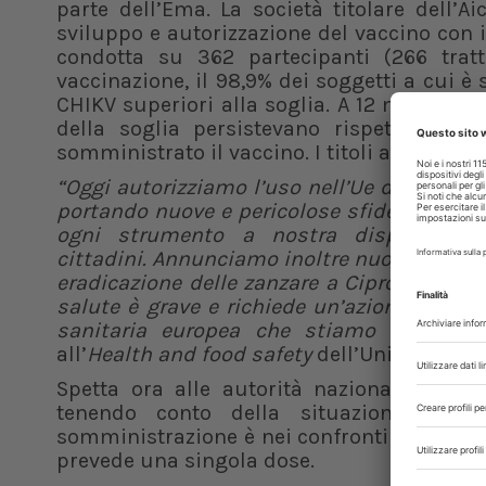
parte dell’Ema. La società titolare dell’A
sviluppo e autorizzazione del vaccino co
condotta su 362 partecipanti (266 trat
vaccinazione, il 98,9% dei soggetti a cui è
CHIKV superiori alla soglia. A 12 mesi e 24 
della soglia persistevano rispettivamen
somministrato il vaccino. I titoli anticorp
“Oggi autorizziamo l’uso nell’Ue del primo
portando nuove e pericolose sfide potenzial
ogni strumento a nostra disposizione 
cittadini. Annunciamo inoltre nuovi finan
eradicazione delle zanzare a Cipro. Sappi
salute è grave e richiede un’azione decisi
sanitaria europea che stiamo costruen
all’
Health and food safety
dell’Unione.
Spetta ora alle autorità nazionali di og
tenendo conto della situazione nazion
somministrazione è nei confronti di soggett
prevede una singola dose.