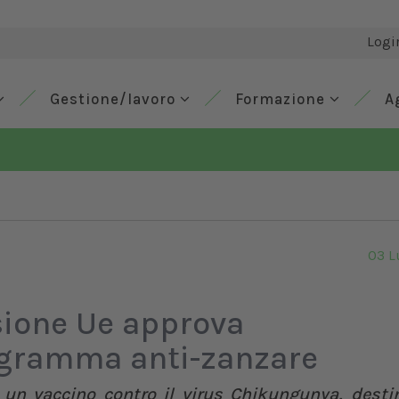
Logi
Gestione/lavoro
Formazione
A
03 L
ione Ue approva
ogramma anti-zanzare
n vaccino contro il virus Chikungunya, destin