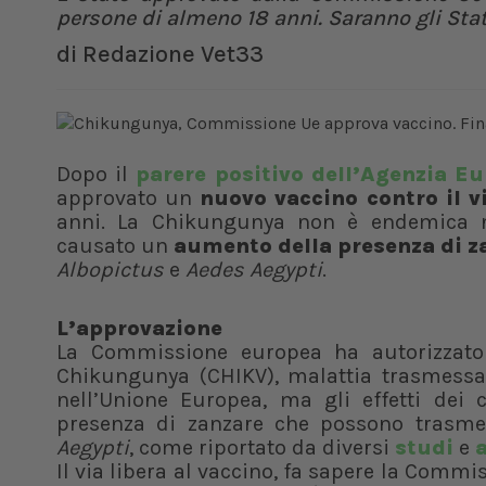
persone di almeno 18 anni. Saranno gli Sta
di
Redazione Vet33
Dopo il
parere positivo dell’Agenzia E
approvato un
nuovo vaccino contro il 
anni. La Chikungunya non è endemica n
causato un
aumento della presenza di za
Albopictus
e
Aedes Aegypti
.
L’approvazione
La Commissione europea ha autorizzat
Chikungunya (CHIKV), malattia trasmessa
nell’Unione Europea, ma gli effetti de
presenza di zanzare che possono trasmet
Aegypti
, come
riportato da diversi
studi
e
a
Il via libera al vaccino, fa sapere la Commi