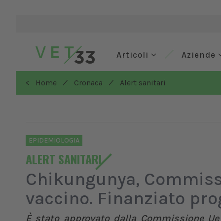
Articoli
Aziende
/
/
< Home
Cronaca
Alert sanitari
EPIDEMIOLOGIA
ALERT SANITARI
Chikungunya, Commiss
vaccino. Finanziato pr
È stato approvato dalla Commissione Ue u