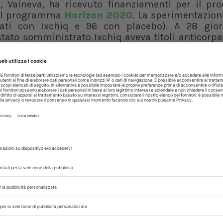
ic, Valneva, ha ricevuto finanziamenti per il pr
n il programma
Horizon 2020
. La sperimentazion
tati con Ixchiq e 96 con placebo). A 28 gior
 stato somministrato Ixchiq aveva titoli anticorpa
mesi dopo la vaccinazione, i titoli anticorpali al
te nel 99,5% e nel 97,1% dei soggetti a cui e
ali saranno monitorati per un massimo di cinque a
 vaccino contro la Chikungunya. Le zanzare infet
i per la salute pubblica e siamo determinati a u
per affrontare questi rischi e proteggere 
ziamenti EU4Health per un innovativo programma 
amo che l’impatto dei cambiamenti climatici sul
va attraverso un approccio One Health nella for
do”
ha commentato
Stella Kyriakides
, Com
ni Stato membro decidere chi avrà accesso al 
ale e dello stato di rischio. L’autorizzazi
i adulti di età superiore ai 18 anni. La sommini