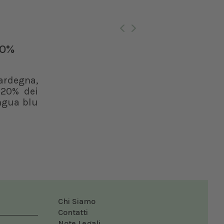
Ro
20%
ardegna,
l 20% dei
ingua blu
Chi Siamo
Contatti
Note Legali