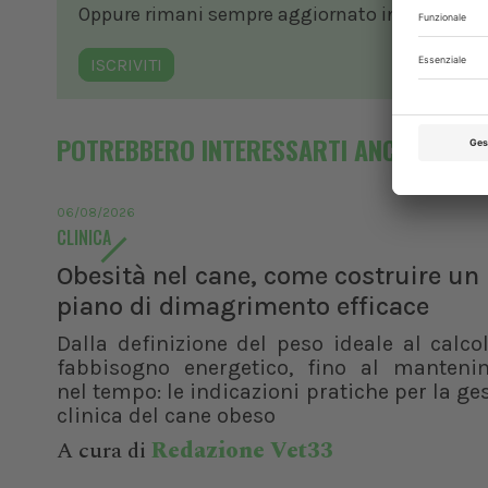
Oppure rimani sempre aggiornato in ambito vete
ISCRIVITI
POTREBBERO INTERESSARTI ANCHE
06/08/2026
CLINICA
Obesità nel cane, come costruire un
piano di dimagrimento efficace
Dalla definizione del peso ideale al calco
fabbisogno energetico, fino al manteni
nel tempo: le indicazioni pratiche per la ge
clinica del cane obeso
A cura di
Redazione Vet33