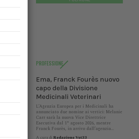
uropa, la
gramma
ara
Aedes
 quale le
mostrato
ntrodotte
PROFESSIONE
Ema, Franck Fourès nuovo
capo della Divisione
Medicinali Veterinari
L’Agenzia Europea per i Medicinali ha
annunciato due nomine ai vertici: Melanie
Carr sarà la nuova Vice Direttrice
Esecutiva dal 1° agosto 2026, mentre
Franck Fourès, in arrivo dall’agenzia...
A cura di
Redazione Vet33