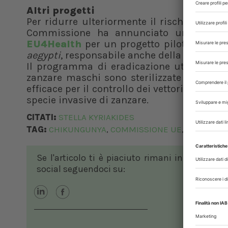
Altri progetti
Per ridurre ulteriormente il rischio di dif
Commissione ha annunciato un
finan
EU4Health
per un progetto pilota volto a
aegypti
, responsabile anche della Febbre D
Il programma di eradicazione utilizzerà 
zanzare maschi sono sterilizzate con rad
efficace per il controllo dei vettori, in par
specie invasive di zanzare.
CITATI:
STELLA KYRIAKIDES
TAG:
CHIKUNGUNYA
COMMISSIONE UE
EU4HEALT
,
,
Se l'articolo ti è piaciuto rimani in contatto
social seguendoci su: