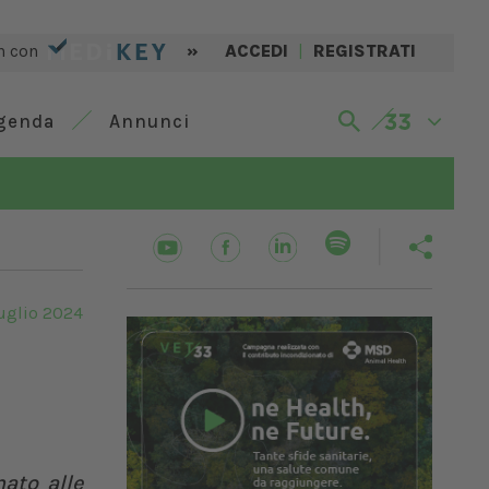
n con
»
ACCEDI
|
REGISTRATI
genda
Annunci
uglio 2024
ato alle