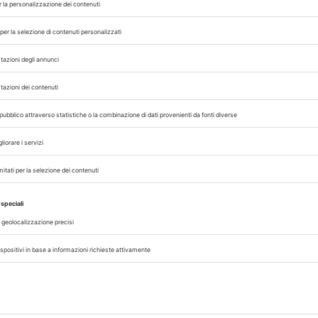
fusione di malattie trasmesse dalle zanzare in E
ziamento
di 500.000 euro da parte del
pro
 contribuire all’eradicazione a Cipro della zanz
engue.
la
Sterile Insect Technique
(Sit), attraverso la
iazioni a basso dosaggio, un metodo che si è di
ticolare nelle zone in cui sono state recentemente i
H
HORIZON 2020
VACCINO
ZANZARE
,
,
,
 con noi sui nostri canali