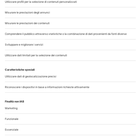
Chi Siamo
Contatti
Note Legali
Privacy
©2026 Edra S.p.a | www.edraspa.it | P.iva 08056040960
| Tel. 02/881841 | Sede legale: Viale Enrico Forlanini 21 -
20134 Milano (Italy)
Registrazione Tribunale di Milano n° 5578/2022 del
5/05/2022