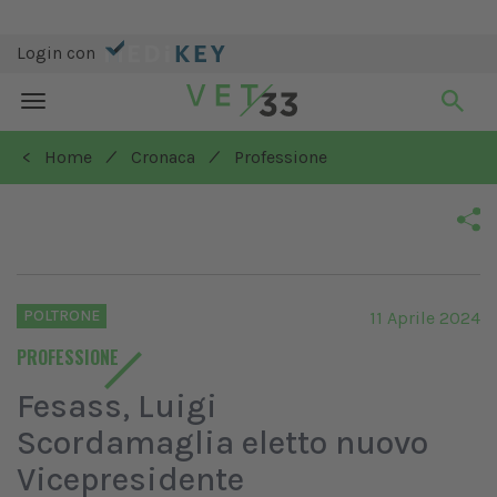
Login con
Toggle
navigation
/
/
< Home
Cronaca
Professione
POLTRONE
11 Aprile 2024
PROFESSIONE
Fesass, Luigi
Scordamaglia eletto nuovo
Vicepresidente