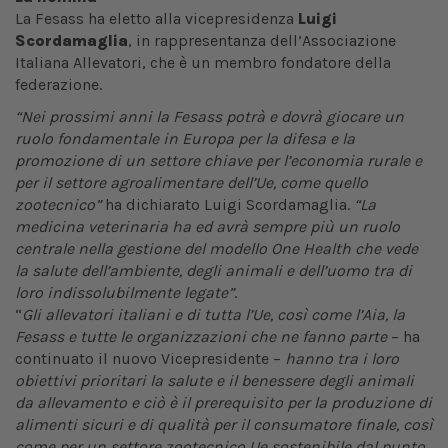
La Fesass ha eletto alla vicepresidenza
Luigi
Scordamaglia
, in rappresentanza dell’Associazione
Italiana Allevatori, che è un membro fondatore della
federazione.
“Nei prossimi anni la Fesass potrà e dovrà giocare un
ruolo fondamentale in Europa per la difesa e la
promozione di un settore chiave per l’economia rurale e
per il settore agroalimentare dell’Ue, come quello
zootecnico”
ha dichiarato Luigi Scordamaglia.
“La
medicina veterinaria ha ed avrà sempre più un ruolo
centrale nella gestione del modello One Health che vede
la salute dell’ambiente, degli animali e dell’uomo tra di
loro indissolubilmente legate”
.
“
Gli allevatori italiani e di tutta l’Ue, così come l’Aia, la
Fesass e tutte le organizzazioni che ne fanno parte
– ha
continuato il nuovo Vicepresidente –
hanno tra i loro
obiettivi prioritari la salute e il benessere degli animali
da allevamento e ciò è il prerequisito per la produzione di
alimenti sicuri e di qualità per il consumatore finale, così
come per un settore zootecnico Ue sostenibile dal punto