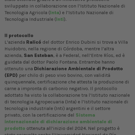
sviluppato in collaborazione con l’Istituto Nazionale di
Tecnologia Agricola (
Inta
) e l’Istituto Nazionale di
Tecnologia Industriale (
Inti
).
Il protocollo
L’azienda
Ralicó
del dottor Enrico Dubini si trova a Villa
Huidobro, nella regione di Córdoba, mentre l’altra
azienda,
San Esteban
, è a Federal, nell’Entre Rìos, ed è
guidata dal dottor Paolo Fontana. Entrambe hanno
ottenuto una
Dichiarazione Ambientale di Prodotto
(EPD)
per chilo di peso vivo bovino, con validità
quinquennale, certificazione che attesta la produzione di
carne a impronta di carbonio negativo. Il protocollo
adottato ha visto la collaborazione tra l’Istituto nazionale
di tecnologia Agropecuaria (Inta) e l’Istituto nazionale di
tecnologia industriale (Inti) argentini e il settore
privato, con la certificazione del
Sistema
internazionale di dichiarazione ambientale di
prodotto
ottenuta all’inizio del 2024. Nel progetto è
stata coinvolta anche l’Universidad Nacional de Río