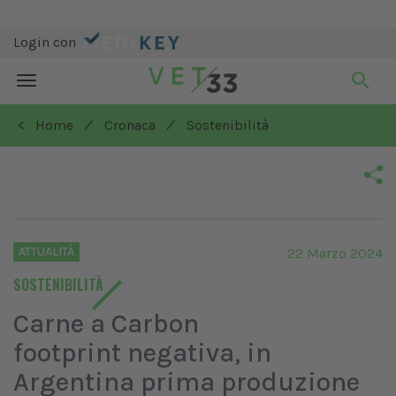
Login con
Toggle
navigation
/
/
< Home
Cronaca
Sostenibilità
ATTUALITÀ
22 Marzo 2024
SOSTENIBILITÀ
Carne a Carbon
footprint negativa, in
Argentina prima produzione