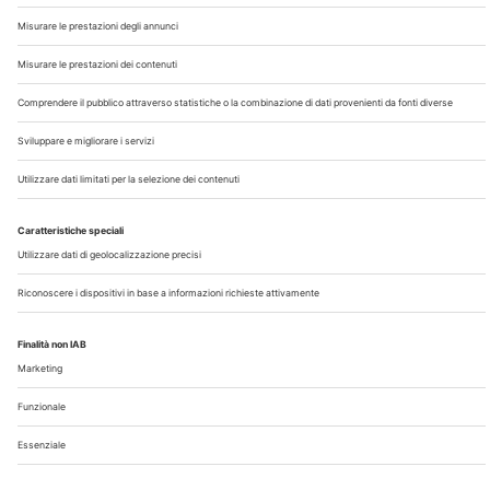
Chi Siamo
Contatti
Note Legali
Privacy
©2026 Edra S.p.a | www.edraspa.it | P.iva 08056040960
| Tel. 02/881841 | Sede legale: Viale Enrico Forlanini 21 -
20134 Milano (Italy)
Registrazione Tribunale di Milano n° 5578/2022 del
5/05/2022