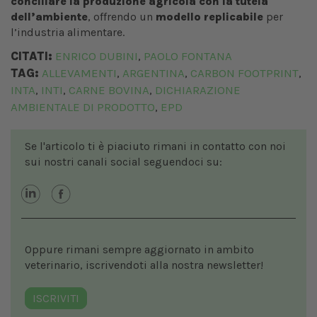
conciliare la produzione agricola con la tutela
dell’ambiente
, offrendo un
modello replicabile
per
l’industria alimentare.
CITATI:
ENRICO DUBINI
PAOLO FONTANA
,
TAG:
ALLEVAMENTI
ARGENTINA
CARBON FOOTPRINT
,
,
,
INTA
INTI
CARNE BOVINA
DICHIARAZIONE
,
,
,
AMBIENTALE DI PRODOTTO
EPD
,
Se l'articolo ti è piaciuto rimani in contatto con noi
sui nostri canali social seguendoci su:
Oppure rimani sempre aggiornato in ambito
veterinario, iscrivendoti alla nostra newsletter!
ISCRIVITI