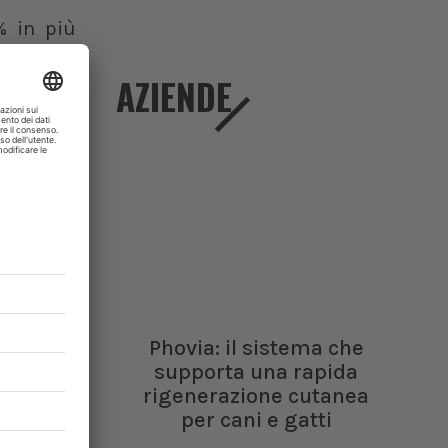
% in più
trasmessa
AZIENDE
il mondo
entari e
 aviaria
e (Woah)
iato una
asmettere
to web di
re Dame
Phovia: il sistema che
da quando
supporta una rapida
rigenerazione cutanea
ui cinque
per cani e gatti
idando le