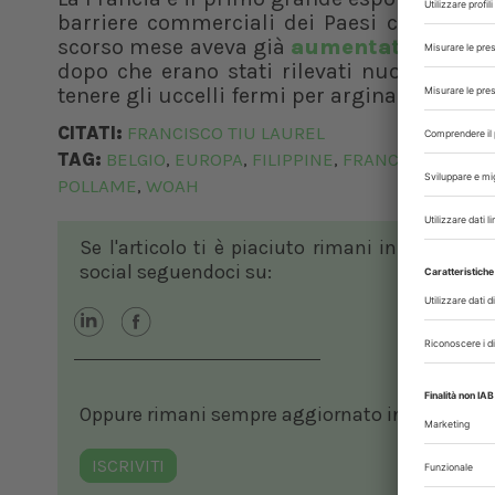
barriere commerciali dei Paesi che temono
scorso mese aveva già
aumentato il livell
dopo che erano stati rilevati nuovi casi d
tenere gli uccelli fermi per arginare la dif
CITATI:
FRANCISCO TIU LAUREL
TAG:
BELGIO
EUROPA
FILIPPINE
FRANCIA
H5N1
I
,
,
,
,
,
POLLAME
WOAH
,
Se l'articolo ti è piaciuto rimani in contatto
social seguendoci su:
Oppure rimani sempre aggiornato in ambito vete
ISCRIVITI