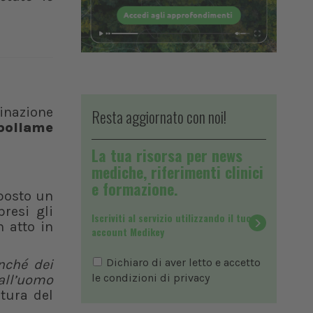
cinazione
Resta aggiornato con noi!
 pollame
La tua risorsa per news
mediche, riferimenti clinici
e formazione.
mposto un
resi gli
Iscriviti al servizio utilizzando il tuo
n atto in
account Medikey
Dichiaro di aver letto e accetto
nché dei
le condizioni di
privacy
 all’uomo
ltura del