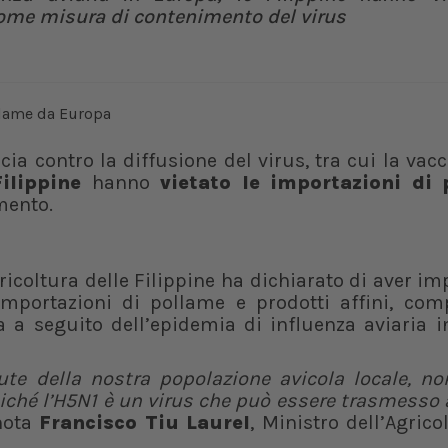
come misura di contenimento del virus
a contro la diffusione del virus, tra cui la vac
Filippine
hanno
vietato le importazioni di
mento.
ricoltura delle Filippine ha dichiarato di aver i
mportazioni di pollame e prodotti affini, comp
ia a seguito dell’epidemia di influenza aviaria i
ute della nostra popolazione avicola locale, no
oiché l’H5N1 è un virus che può essere trasmesso
 nota
Francisco Tiu Laurel
, Ministro dell’Agrico