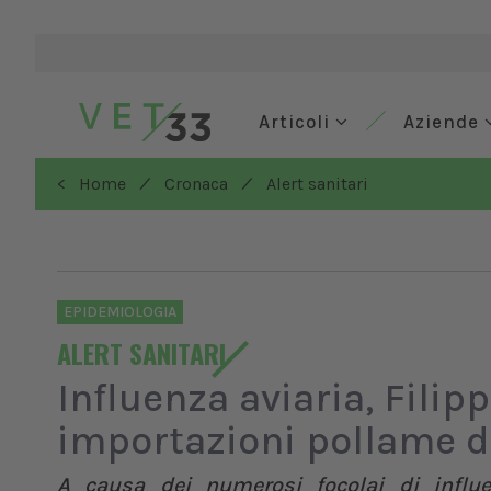
Articoli
Aziende
/
/
< Home
Cronaca
Alert sanitari
EPIDEMIOLOGIA
ALERT SANITARI
Influenza aviaria, Filip
importazioni pollame 
A causa dei numerosi focolai di influe