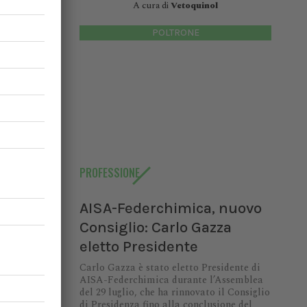
A cura di
Vetoquinol
tato. Lo
d “alto”,
POLTRONE
pollame a
AI
,
PROFESSIONE
AISA-Federchimica, nuovo
Consiglio: Carlo Gazza
eletto Presidente
Carlo Gazza è stato eletto Presidente di
AISA-Federchimica durante l’Assemblea
del 29 luglio, che ha rinnovato il Consiglio
di Presidenza fino alla conclusione del