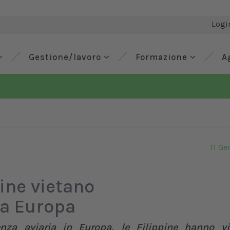
Logi
Gestione/lavoro
Formazione
A
11 Ge
pine vietano
da Europa
nza aviaria in Europa, le Filippine hanno vi