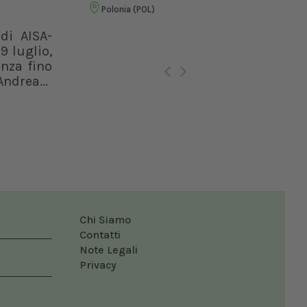
Vet
Polonia (POL)
di AISA-
Ro
9 luglio,
enza fino
ndrea...
Chi Siamo
Contatti
Note Legali
Privacy