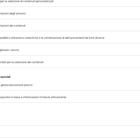
 che il virus possa diffondersi senza essere no
o di rischio
di influenza aviaria da “moderato” a
ella malattia, costringendo gli allevamenti di 
fusione del virus altamente contagioso.
MPORTAZIONE
INFLUENZA AVIARIA
INFLUENZA AVIARIA HP
,
,
 con noi sui nostri canali
rinario, iscrivendoti alla nostra newsletter!