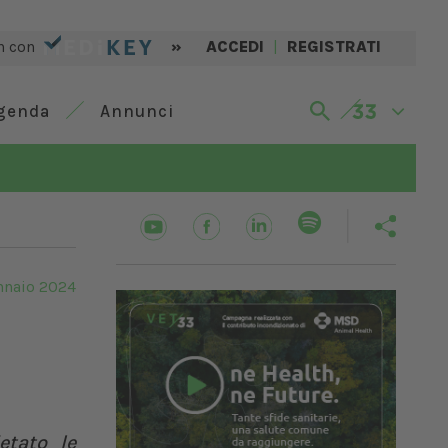
n con
»
ACCEDI
|
REGISTRATI
genda
Annunci
nnaio 2024
etato le