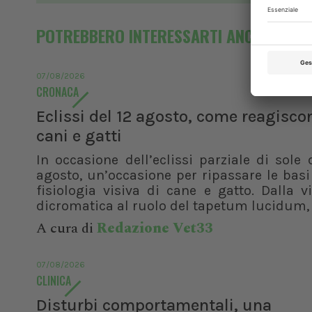
POTREBBERO INTERESSARTI ANCHE
07/08/2026
CRONACA
Eclissi del 12 agosto, come reagisco
cani e gatti
In occasione dell’eclissi parziale di sole 
agosto, un’occasione per ripassare le basi
fisiologia visiva di cane e gatto. Dalla v
dicromatica al ruolo del tapetum lucidum, f
A cura di
Redazione Vet33
07/08/2026
CLINICA
Disturbi comportamentali, una