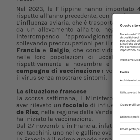
Nel 2023, le Filippine hanno importato 4
rispetto all’anno precedente, con il Belgio 
L’influenza aviaria, che è trasportata dagl
da un allevamento all’altro, negli ultim
interrompendo l’approvvigionamento, f
sollevando preoccupazioni per il rischio di
Francia
e
Belgio
, che condividono un co
nelle loro popolazioni di uccelli all’
rispettivamente a novembre e dicembre
campagna di vaccinazione
rivolta alle 
il virus senza mostrare sintomi.
La situazione francese
La scorsa settimana, il Ministero dell’ag
aver rilevato un
focolaio
di influenza aviar
de Riez
, nella regione della Vandea, nell’o
ha iniziato la vaccinazione.
Dal 27 novembre in Francia, infatti, sono sta
nei tacchini, uno nelle galline ovaiole e uno
La Francia è il primo grande esportatore a v