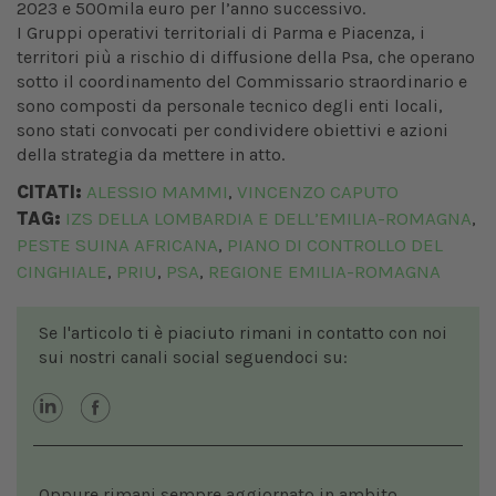
2023 e 500mila euro per l’anno successivo.
I Gruppi operativi territoriali di Parma e Piacenza, i
territori più a rischio di diffusione della Psa, che operano
sotto il coordinamento del Commissario straordinario e
sono composti da personale tecnico degli enti locali,
sono stati convocati per condividere obiettivi e azioni
della strategia da mettere in atto.
CITATI:
ALESSIO MAMMI
VINCENZO CAPUTO
,
TAG:
IZS DELLA LOMBARDIA E DELL’EMILIA-ROMAGNA
,
PESTE SUINA AFRICANA
PIANO DI CONTROLLO DEL
,
CINGHIALE
PRIU
PSA
REGIONE EMILIA-ROMAGNA
,
,
,
Se l'articolo ti è piaciuto rimani in contatto con noi
sui nostri canali social seguendoci su:
Oppure rimani sempre aggiornato in ambito