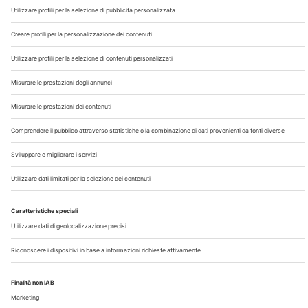
Chi Siamo
Contatti
Note Legali
Privacy
©2026 Edra S.p.a | www.edraspa.it | P.iva 08056040960
| Tel. 02/881841 | Sede legale: Viale Enrico Forlanini 21 -
20134 Milano (Italy)
Registrazione Tribunale di Milano n° 5578/2022 del
5/05/2022