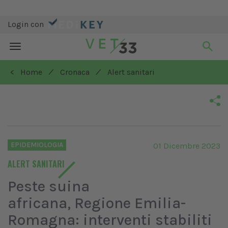
Login con
Toggle
navigation
/
/
< Home
Cronaca
Alert sanitari
EPIDEMIOLOGIA
01 Dicembre 2023
ALERT SANITARI
Peste suina
africana, Regione Emilia-
Romagna: interventi stabiliti