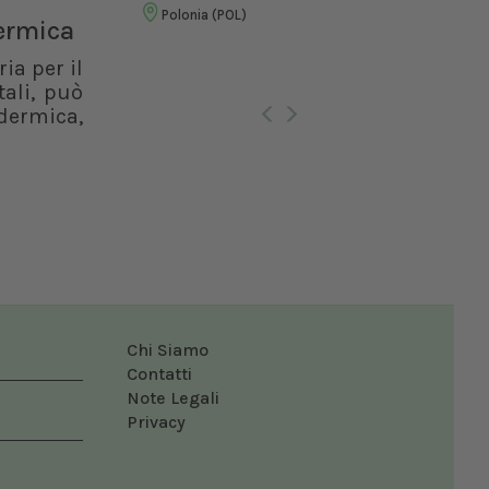
Vet
Polonia (POL)
dermica
ia per il
Ro
ali, può
dermica,
Chi Siamo
Contatti
Note Legali
Privacy