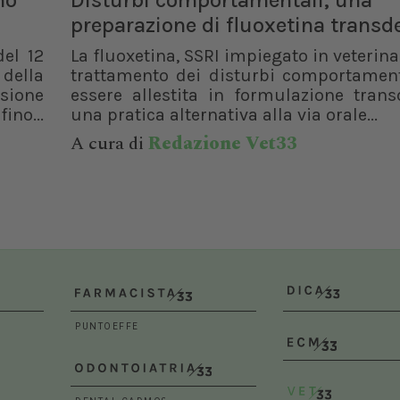
no
Disturbi comportamentali, una
Bologna (BO)
preparazione di fluoxetina trans
del 12
La fluoxetina, SSRI impiegato in veterinar
 della
trattamento dei disturbi comportament
isione
essere allestita in formulazione trans
ino...
una pratica alternativa alla via orale...
A cura di
Redazione Vet33