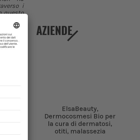
raverso i
n questo
 indagini
AZIENDE
io locale
ualsiasi
uendo il
ontratto
ll’ambito
el North
rsone che
ElsaBeauty,
sistenti
Dermocosmesi Bio per
la cura di dermatosi,
otiti, malassezia
e regioni