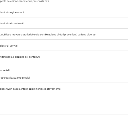
ali sottotipi di virus dell’influenza suina A ne
o dopo esposizione diretta o indiretta agli ani
ti rilevati in tutto il mondo circa cinquanta
omo. Per quanto noto, il decorso della malattia
i segnalati singoli casi gravi.
HAND
L COLLEGE OF GENERAL PRACTITIONERS
SUINI
UK HEALTH
,
,
 con noi sui nostri canali
rinario, iscrivendoti alla nostra newsletter!