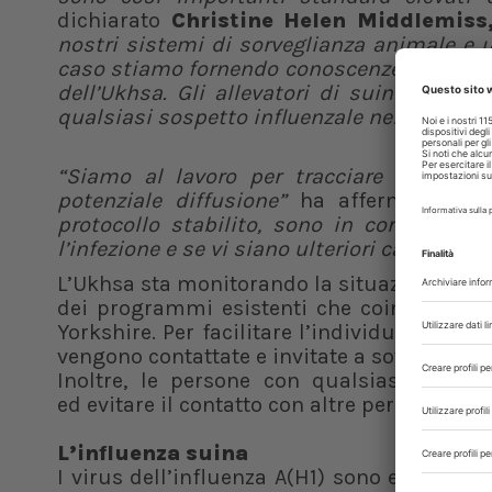
dichiarato
Christine Helen Middlemiss
nostri sistemi di sorveglianza animale e 
caso stiamo fornendo conoscenze veterinarie
dell’Ukhsa. Gli allevatori di suini devon
qualsiasi sospetto influenzale nei suini dei
“Siamo al lavoro per tracciare rapidamen
potenziale diffusione”
ha affermato
Me
protocollo stabilito, sono in corso accer
l’infezione e se vi siano ulteriori casi assoc
L’Ukhsa sta monitorando la situazione, ad
dei programmi esistenti che coinvolgono 
Yorkshire. Per facilitare l’individuazione d
vengono contattate e invitate a sottoporsi a
Inoltre, le persone con qualsiasi sintom
ed evitare il contatto con altre persone men
L’influenza suina
I virus dell’influenza A(H1) sono enzootici