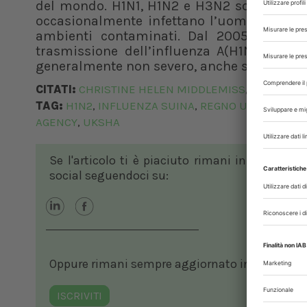
del mondo. H1N1, H1N2 e H3N2 sono i princip
occasionalmente infettano l’uomo, di solit
ambienti contaminati. Dal 2005 sono sta
trasmissione dell’influenza A(H1N2) all’u
generalmente non severo, anche se sono stat
CITATI:
CHRISTINE HELEN MIDDLEMISS
MEERA C
,
TAG:
H1N2
INFLUENZA SUINA
REGNO UNITO
ROYA
,
,
,
AGENCY
UKSHA
,
Se l'articolo ti è piaciuto rimani in contatto
social seguendoci su:
Oppure rimani sempre aggiornato in ambito vete
ISCRIVITI