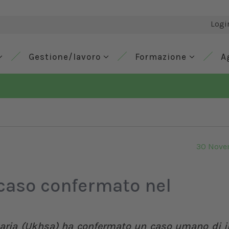
Logi
Gestione/lavoro
Formazione
A
30 Nove
 caso confermato nel
itaria (Ukhsa) ha confermato un caso umano di i