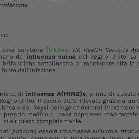
’infezione
rezza sanitaria (
Ukhsa
,
UK Health Security Ag
umano da
influenza suina
nel Regno Unito. La
tà britanniche sottolineano di mantenere alta la 
fonte dell’infezione.
rmato, di
influenza A(H1N2)v
, primo di questo
egno Unito. Il caso è stato rilevato grazie a un 
khsa e dal Royal College of General Practitioner
dal proprio medico di base dopo aver manifestat
i si è ripreso completamente.
mali possono essere trasmesse all’uomo,
motivo
i salute, benessere e biosicurezza degli ani