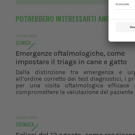
POTREBBERO INTERESSARTI ANCHE
07/08/2026
CLINICA
Emergenze oftalmologiche, come
impostare il triage in cane e gatto
Dalla distinzione tra emergenza e ur
all’ordine corretto dei test diagnostici, i pr
per una visita oftalmologica efficace 
compromettere la valutazione del paziente
07/08/2026
CRONACA