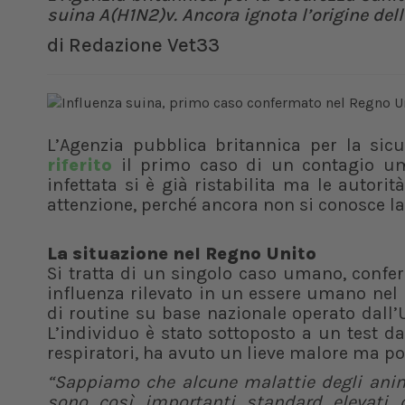
suina A(H1N2)v. Ancora ignota l’origine dell
di
Redazione Vet33
L’Agenzia pubblica britannica per la sicu
riferito
il primo caso di un contagio 
infettata si è già ristabilita ma le autori
attenzione, perché ancora non si conosce la 
La situazione nel Regno Unito
Si tratta di un singolo caso umano, confe
influenza rilevato in un essere umano nel R
di routine su base nazionale operato dall’U
L’individuo è stato sottoposto a un test 
respiratori, ha avuto un lieve malore ma po
“Sappiamo che alcune malattie degli ani
sono così importanti standard elevati d