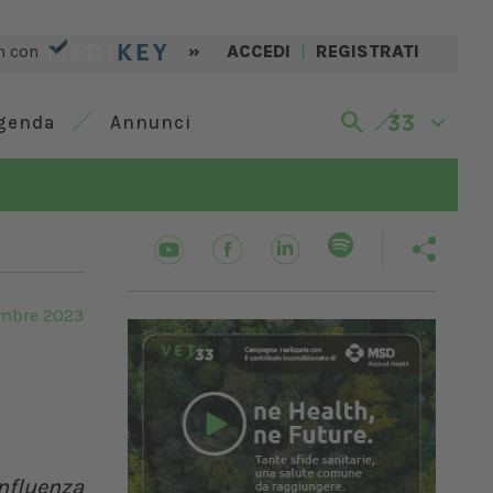
n con
»
ACCEDI
|
REGISTRATI
genda
Annunci
mbre 2023
nfluenza