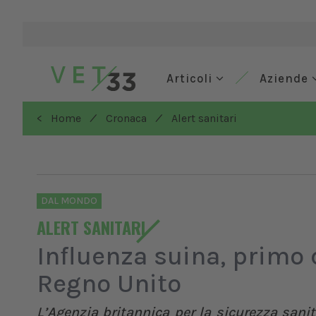
Articoli
Aziende
/
/
< Home
Cronaca
Alert sanitari
DAL MONDO
ALERT SANITARI
Influenza suina, primo
Regno Unito
L’Agenzia britannica per la sicurezza san