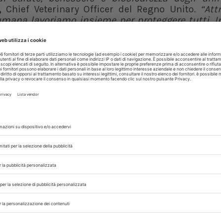
,
Chief Veterinary Officer del Regno Unito.
“Att
umana lavoriamo insieme per proteggere tutti. I
 e scientifiche specialistiche per supportare le
o inoltre segnalare immediatamente al veterinar
 loro allevamenti”.
te i contatti stretti del paziente e ridurre q
era Chand
, Incident Director dell’Ukhsa.
“Seg
tamenti per verificare come l’individuo abbia c
iati a questo, così da evitare la diffusione virus”
.
ottando misure per aumentare la sorveglianza ne
ambulatori medici e ospedali in alcune parti d
ei casi e la valutazione della trasmissione, le pe
l test sono incoraggiate a farlo.
o respiratorio devono seguire le linee guida e
tre i sintomi persistono.
 nelle popolazioni suine nella maggior parte dell