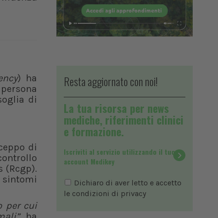
ency
) ha
Resta aggiornato con noi!
 persona
soglia di
La tua risorsa per news
mediche, riferimenti clinici
e formazione.
 ceppo di
Iscriviti al servizio utilizzando il tuo
controllo
account Medikey
s (Rcgp).
o sintomi
Dichiaro di aver letto e accetto
le condizioni di
privacy
 per cui
mali
”
ha