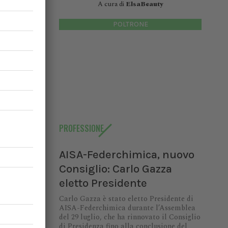
i suini e
A cura di
ElsaBeauty
mali o ad
POLTRONE
 casi di
 è stato
 SECURITY
PROFESSIONE
AISA-Federchimica, nuovo
Consiglio: Carlo Gazza
eletto Presidente
Carlo Gazza è stato eletto Presidente di
AISA-Federchimica durante l’Assemblea
del 29 luglio, che ha rinnovato il Consiglio
di Presidenza fino alla conclusione del