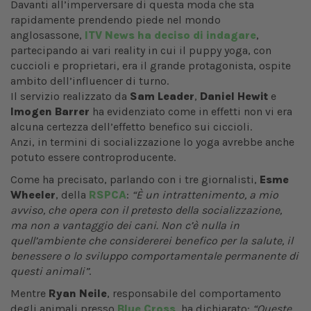
Davanti all’imperversare di questa moda che sta
rapidamente prendendo piede nel mondo
anglosassone,
ITV News ha deciso di indagare
,
partecipando ai vari reality in cui il puppy yoga, con
cuccioli e proprietari, era il grande protagonista, ospite
ambito dell’influencer di turno.
Il servizio realizzato da
Sam Leader
,
Daniel Hewit
e
Imogen Barrer
ha evidenziato come in effetti non vi era
alcuna certezza dell’effetto benefico sui ciccioli.
Anzi, in termini di socializzazione lo yoga avrebbe anche
potuto essere controproducente.
Come ha precisato, parlando con i tre giornalisti,
Esme
Wheeler
, della
RSPCA
:
“È un intrattenimento, a mio
avviso, che opera con il pretesto della socializzazione,
ma non a vantaggio dei cani. Non c’è nulla in
quell’ambiente che considererei benefico per la salute, il
benessere o lo sviluppo comportamentale permanente di
questi animali”
.
Mentre
Ryan Neile
, responsabile del comportamento
degli animali presso
Blue Cross
, ha dichiarato:
“Queste