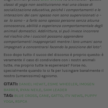
classi di yoga non sostituiranno mai una classe di
socializzazione educativa, poiché i comportamenti e le
interazioni dei cani spesso non sono supervisionati o –
se lo sono – a farlo sono spesso persone senza alcuna
conoscenza, abilità o esperienza comportamentale degli
animali domestici. Addirittura, si può invece incorrere
nel rischio che i cuccioli possano apprendere
comportamenti inappropriati mentre i loro umani sono
impegnati a concentrarsi facendo la posizione del loto”
.
Ecco dopo tutto il succo del discorso è proprio questo: è
veramente il caso di condividere con i nostri animali
tutte, ma proprio tutte le esperienze? Forse no,
specialmente quando lo si fa per lusingare banalmente il
nostro (umanissimo) egoismo.
CITATI:
DANIEL HEWIT
ESME WHEELER
IMOGEN
,
,
BARRER
RYAN NEILE
SAM LEADER
,
,
TAG:
BLUE CROSS
CANE
GATTO
ITV NEWS
PUPPY
,
,
,
,
YOGA
RSPCA
,