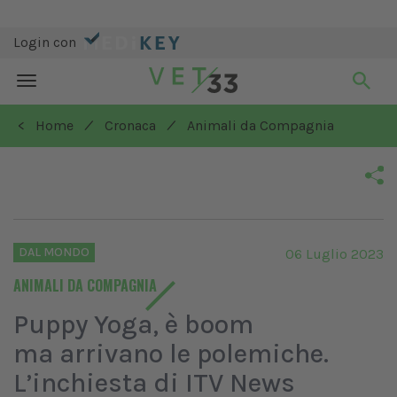
Login con
Toggle
navigation
/
/
< Home
Cronaca
Animali da Compagnia
DAL MONDO
06 Luglio 2023
ANIMALI DA COMPAGNIA
Puppy Yoga, è boom
ma arrivano le polemiche.
L’inchiesta di ITV News