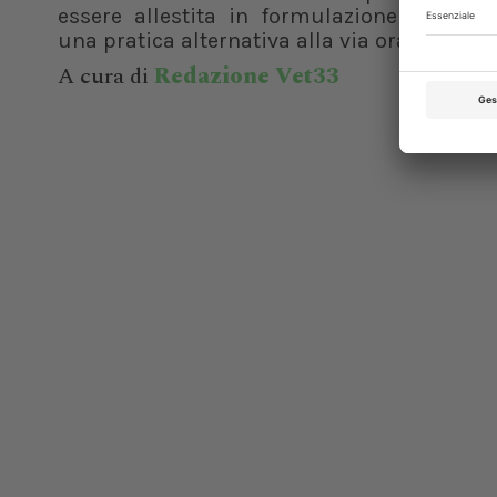
essere allestita in formulazione transde
una pratica alternativa alla via orale...
A cura di
Redazione Vet33