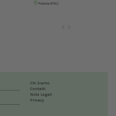
Vet
Polonia (POL)
Ro
Chi Siamo
Contatti
Note Legali
Privacy