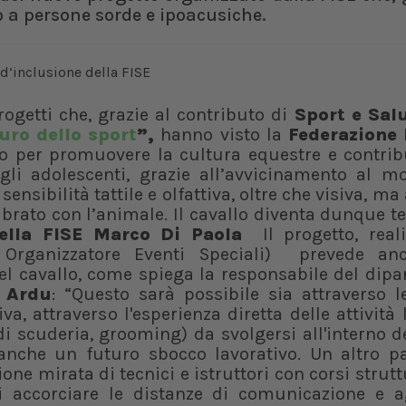
o a persone sorde e ipoacusiche.
ogetti che, grazie al contributo di
Sport e Sal
turo dello sport
”,
hanno visto la
Federazione 
 per promuovere la cultura equestre e contribu
agli adolescenti, grazie all’avvicinamento al m
ensibilità tattile e olfattiva, oltre che visiva, ma
brato con l’animale. Il cavallo diventa dunque t
ella FISE Marco Di Paola
Il progetto, reali
Organizzatore Eventi Speciali) prevede an
l cavallo, come spiega la responsabile del dipa
 Ardu
: “Questo sarà possibile sia attraverso l
a, attraverso l'esperienza diretta delle attività 
di scuderia, grooming) da svolgersi all'interno de
o anche un futuro sbocco lavorativo. Un altro p
ne mirata di tecnici e istruttori con corsi strutt
i accorciare le distanze di comunicazione e a