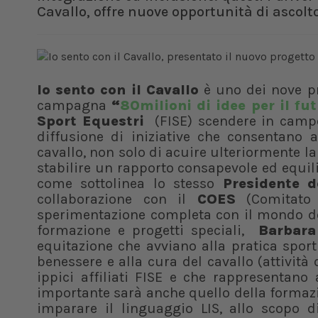
Cavallo, offre nuove opportunità di ascolt
Io sento con il Cavallo
è uno dei nove pr
campagna
“
80milioni di idee per il fu
Sport Equestri
(FISE) scendere in campo
diffusione di iniziative che consentano 
cavallo, non solo di acuire ulteriormente la s
stabilire un rapporto consapevole ed equili
come sottolinea lo stesso
Presidente d
collaborazione con il
COES
(Comitato 
sperimentazione completa con il mondo de
formazione e progetti speciali,
Barbara
equitazione che avviano alla pratica sportiv
benessere e alla cura del cavallo (attività 
ippici affiliati FISE e che rappresentan
importante sarà anche quello della formazio
imparare il linguaggio LIS, allo scopo d