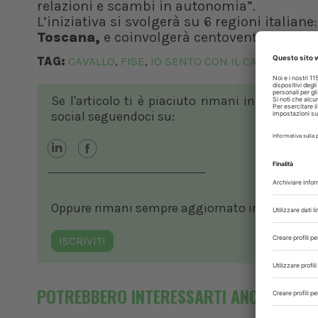
relazioni e scambi in autonomia”.
L’iniziativa si svolgerà su 6 regioni italiane
Toscana,
e coinvolgerà centoventi bambini
TAG:
CAVALLO
FISE
IO SENTO CON IL CAVALLO
IPP
,
,
,
Se l'articolo ti è piaciuto rimani in contatto
social seguendoci su:
Oppure rimani sempre aggiornato in ambito vete
ISCRIVITI
POTREBBERO INTERESSARTI ANCHE