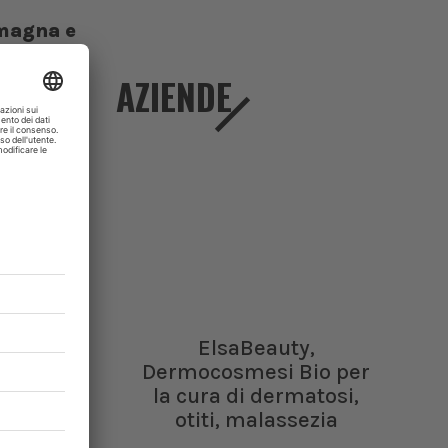
omagna e
AZIENDE
ElsaBeauty,
Dermocosmesi Bio per
la cura di dermatosi,
otiti, malassezia