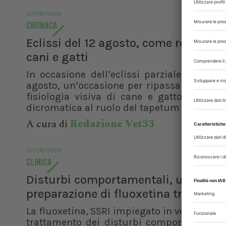
07/08/2026
CRONACA
Eclissi del 12 agosto, come reagisco
cani e gatti
In occasione dell’eclissi parziale di sole 
agosto, un’occasione per ripassare le basi
fisiologia visiva di cane e gatto. Dalla v
dicromatica al ruolo del tapetum lucidum, f
A cura di
Redazione Vet33
07/08/2026
CLINICA
Disturbi comportamentali, una
preparazione di fluoxetina transder
La fluoxetina, SSRI impiegato in veterinaria 
trattamento dei disturbi comportamentali