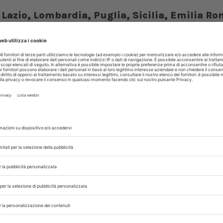
:
Lazio, Lombardia, Puglia, Sicilia, Emilia R
.
OTERAPIA
 con noi sui nostri canali
rinario, iscrivendoti alla nostra newsletter!