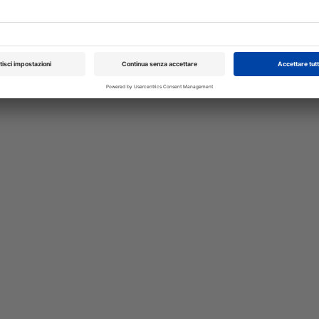
rmica,
che ha rinnovato il Consiglio di Presid
alla conclusione del mandato nel 2027. A
A cura di
Redazione Vet33
XXI Congresso
Pillole in Oftal
Nazionale UNISVET
10/10/2026
Dal 12/02/2027
al 14/02/2027
Roma (RM)