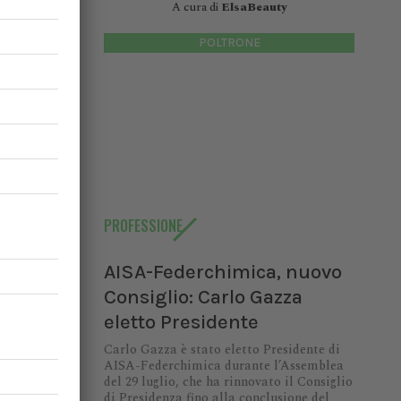
A cura di
ElsaBeauty
POLTRONE
 urgenza
 principi
ce senza
nte
PROFESSIONE
AISA-Federchimica, nuovo
Consiglio: Carlo Gazza
io:
eletto Presidente
Carlo Gazza è stato eletto Presidente di
AISA-Federchimica durante l’Assemblea
di AISA-
del 29 luglio, che ha rinnovato il Consiglio
9 luglio,
di Presidenza fino alla conclusione del