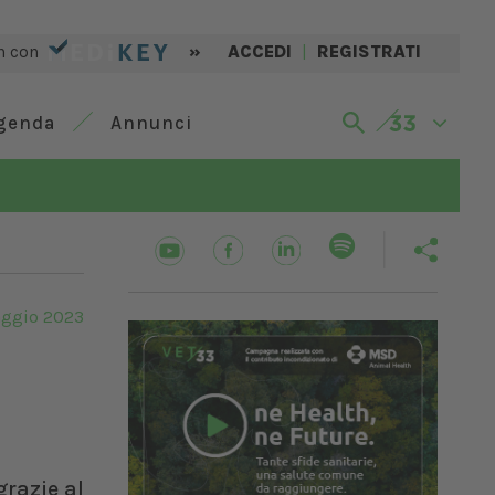
n con
»
ACCEDI
|
REGISTRATI
genda
Annunci
ggio 2023
grazie al