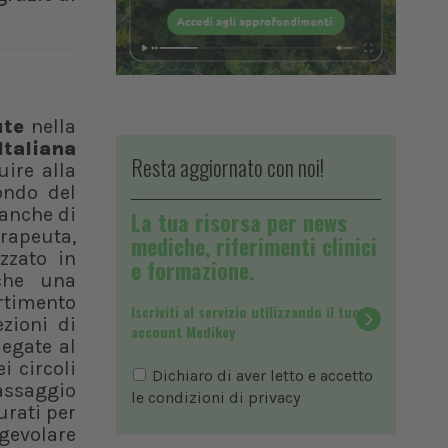
ute
nella
Italiana
Resta aggiornato con noi!
ire alla
ondo del
 anche di
La tua risorsa per news
erapeuta,
mediche, riferimenti clinici
zzato in
e formazione.
che una
rtimento
Iscriviti al servizio utilizzando il tuo
ezioni di
account Medikey
legate al
i circoli
Dichiaro di aver letto e accetto
assaggio
le condizioni di
privacy
urati per
gevolare