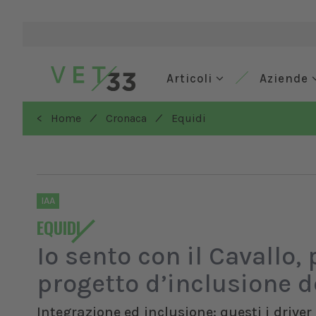
Articoli
Aziende
/
/
< Home
Cronaca
Equidi
IAA
EQUIDI
Io sento con il Cavallo,
progetto d’inclusione d
Integrazione ed inclusione: questi i driver