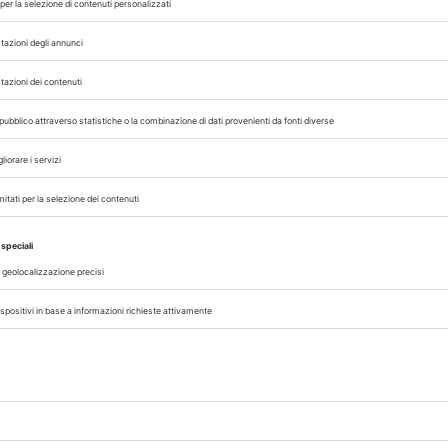
07/08/2026
CLINICA
no
Emergenze oftalmologiche, come
impostare il triage in cane e gatto
del 12
Dalla distinzione tra emergenza e
 della
all’ordine corretto dei test diagnostici, i
isione
per una visita oftalmologica effica
ino...
compromettere la valutazione del pazie
07/08/2026
DAL SETTORE
AISA-Federchimica, nuovo Consigl
mica
Carlo Gazza eletto Presidente
per il
Carlo Gazza è stato eletto Presidente 
, può
Federchimica durante l’Assemblea del 2