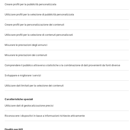
Chi Siamo
Contatti
Note Legali
Privacy
©2026 Edra S.p.a | www.edraspa.it | P.iva 08056040960
| Tel. 02/881841 | Sede legale: Viale Enrico Forlanini 21 -
20134 Milano (Italy)