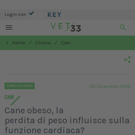
Login con
Toggle
navigation
/
/
< Home
Clinica
Cani
CARDIOLOGIA
20 Dicembre 2022
CANI
Cane obeso, la
perdita di peso influisce sulla
funzione cardiaca?