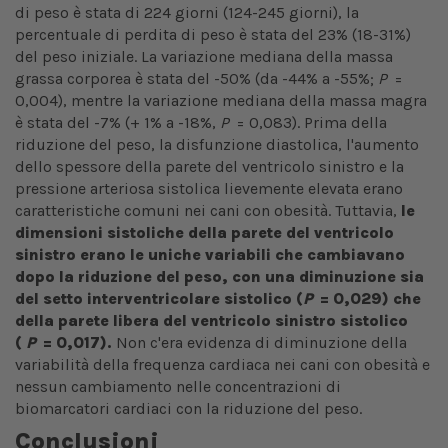
di peso è stata di 224 giorni (124-245 giorni), la
percentuale di perdita di peso è stata del 23% (18-31%)
del peso iniziale. La variazione mediana della massa
grassa corporea è stata del -50% (da -44% a -55%;
P
=
0,004), mentre la variazione mediana della massa magra
è stata del -7% (+ 1% a -18%,
P
= 0,083). Prima della
riduzione del peso, la disfunzione diastolica, l'aumento
dello spessore della parete del ventricolo sinistro e la
pressione arteriosa sistolica lievemente elevata erano
caratteristiche comuni nei cani con obesità. Tuttavia,
le
dimensioni sistoliche della parete del ventricolo
sinistro erano le uniche variabili che cambiavano
dopo la riduzione del peso, con una diminuzione sia
del setto interventricolare sistolico (
P
= 0,029) che
della parete libera del ventricolo sinistro sistolico
(
P
= 0,017).
Non c'era evidenza di diminuzione della
variabilità della frequenza cardiaca nei cani con obesità e
nessun cambiamento nelle concentrazioni di
biomarcatori cardiaci con la riduzione del peso.
Conclusioni