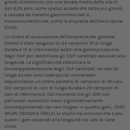
grandi dimensioni, con una durata media della vita di
soli 9,29 anni, come spesso accade alle razze più grandi,
e causata da malattie gastrointestinali e
muscoloscheletriche, come la displasia dell'anca canina
(CHD).
Lo studio di associazione dell'ampiezza del genoma
(GWAS) è stato eseguito su 24 campioni (9 di lunga
durata e 15 di riferimento) adatti alla genotipizzazione
degli SNP per identificare gli SNP candidati associati alla
longevità. La significatività statistica e la
sovrarappresentazione degli SNP candidati nei cani di
lunga durata sono state quindi convalidate
sequenziando un intero pannello di campioni di 40 cani
(20 campioni di cani di lunga durata e 20 campioni di
cani di riferimento). Dal momento che gli SNP con
particolari nucleotidi erano significativamente
sovrarappresentati nei cani longevi in quattro geni,
TDRP
,
MC2R
,
FBXO25
e
FBXL21
, lo studio ha concluso che siano
questi i geni associati alla longevità nei cani di Cane
corso.