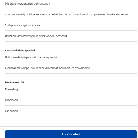
Chi Siamo
Contatti
Note Legali
Privacy
©2026 Edra S.p.a | www.edraspa.it | P.iva 08056040960
| Tel. 02/881841 | Sede legale: Viale Enrico Forlanini 21 -
20134 Milano (Italy)
Registrazione Tribunale di Milano n° 5578/2022 del
5/05/2022