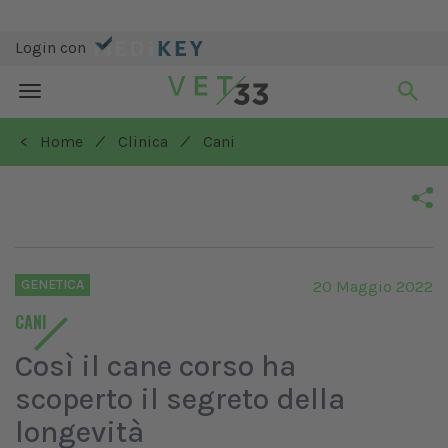
Login con
Toggle
navigation
/
/
< Home
Clinica
Cani
GENETICA
20 Maggio 2022
CANI
Così il cane corso ha
scoperto il segreto della
longevità