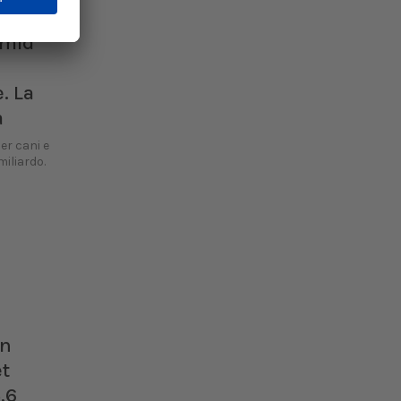
.
 mld
. La
a
er cani e
miliardo.
in
et
,6