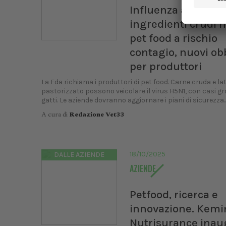
Influenza aviaria, 
ingredienti crudi n
pet food a rischio
contagio, nuovi ob
per produttori
La Fda richiama i produttori di pet food. Carne cruda e la
pastorizzato possono veicolare il virus H5N1, con casi gra
gatti. Le aziende dovranno aggiornare i piani di sicurezza..
A cura di
Redazione Vet33
18/10/2025
DALLE AZIENDE
AZIENDE
Petfood, ricerca e
innovazione. Kemi
Nutrisurance inau