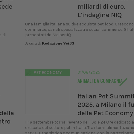
sede
miliardi di euro.
L’indagine NIQ
Una famiglia italiana su due acquista pet food. Crescono
commerce, canali specializzati e social commerce. Gli ult
o di
presentati da NielsenIQ
A cura di
Redazione Vet33
01/08/2025
PET ECONOMY
ANIMALI DA COMPAGNIA
t
Italian Pet Summi
2025, a Milano il f
della
della Pet Economy
ntro
Il 16 settembre torna l’evento de Il Sole 24 Ore dedicato a
crescita del settore pet in Italia. Tra i temi: alimentazione
servizi, urbanistica e comunicazione, con la partecipazion