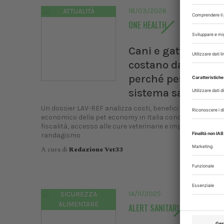
XXI C
18/03/2026
ATTUALITÀ
UNIS
ONE HEALTH
Dal
Cani e gatti, quant
Bologn
costano davvero e
perché pesano sul
sistema sanitario
Un dossier LAV-REF analizza costi, benefici sanitari e pe
economico della pet economy in Italia concentrandosi s
fiscalità, accesso alle cure veterinarie e impatto di abba
randagismo
A cura di
Redazione Vet33
14/11/2025
SICUREZZA
ALIMENTARE
ALERT SANITARI