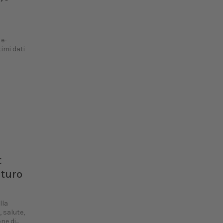
 e-
imi dati
t
uturo
lla
, salute,
e di...