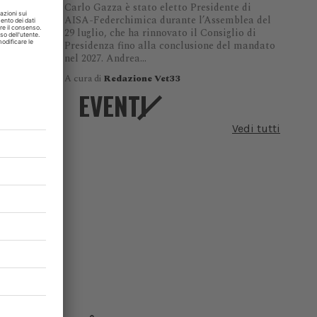
Carlo Gazza è stato eletto Presidente di
AISA-Federchimica durante l’Assemblea del
29 luglio, che ha rinnovato il Consiglio di
Presidenza fino alla conclusione del mandato
nel 2027. Andrea...
A cura di
Redazione Vet33
EVENTI
 per
Vedi tutti
ica
 un
 vendita