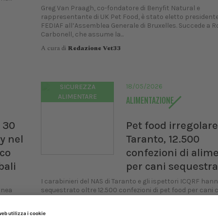
Greg Van Praagh, co-fondatore di Benyfit Natural e
rappresentante di UK Pet Food, è stato eletto presidente
FEDIAF all’Assemblea Generale di Bruxelles. Succede a 
Carbonell, che assume la...
A cura di
Redazione Vet33
18/05/2026
SICUREZZA
ALIMENTARE
ALIMENTAZIONE
 30
Pet food irregolare
ly nel
Taranto, 12.500
ico
confezioni di alim
bali
per cani sequestra
I carabinieri del NAS di Taranto e gli ispettori ICQRF han
linea
sequestrato oltre 12.500 confezioni di pet food per cani 
t. Export
irregolarità nell’etichettatura. Contestate sanzioni
amministrative per...