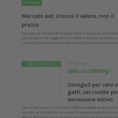
PET FOOD
Mercato pet. Cresce il valore, non il
prezzo
Secondo un’analisi di Circana Italia, il mercato pet food 
care italiano ha raggiunto 5,3 miliardi di euro nel 2025, 
crescita trainata da specializzazione, benessere animale e
19/06/2026
DALLE AZIENDE
ANIMALI DA COMPAGNIA
Omega3 per cani e
gatti, sei ricette per
benessere estivo
Vari studi clinici confermano l'efficacia degli acidi gras
su cute, articolazioni, reni e performance cognitive di cani
Necon Pet Food ha formulato Salmoil in sei ricette funzio