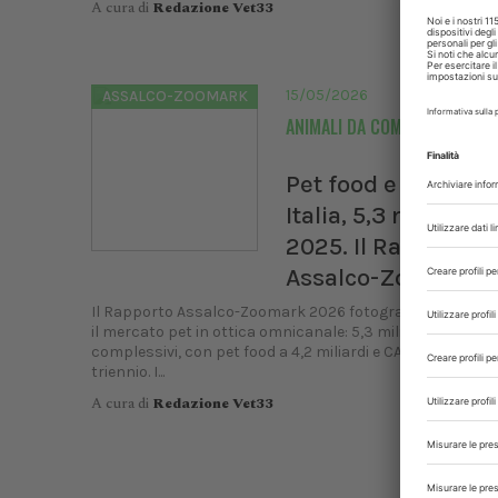
A cura di
Redazione Vet33
15/05/2026
ASSALCO-ZOOMARK
ANIMALI DA COMPAGNIA
Pet food e pet care
Italia, 5,3 miliardi 
2025. Il Rapporto
Assalco-Zoomark
Il Rapporto Assalco-Zoomark 2026 fotografa per la prim
il mercato pet in ottica omnicanale: 5,3 miliardi di euro
complessivi, con pet food a 4,2 miliardi e CAGR del 6,9% n
triennio. I...
A cura di
Redazione Vet33