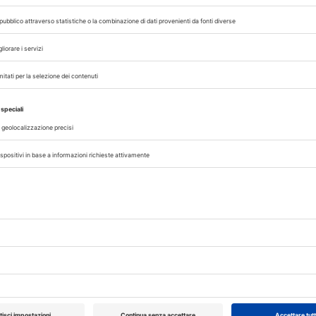
ongresso Nazionale
Pillole in Oftalmolog
20/11/2025
DALLE AZIENDE
VET
10/10/2026
AZIENDE
 12/02/2027
al 14/02/2027
Roma (RM)
o
Disugual amplia la
a (BO)
Metabolic Balance
Arriva la dieta a ba
sogliola per cani e 
con esigenze spec
so
u
La sogliola diventa la nuova fonte proteica delle diete M
ndoni e
Balance: più digeribilità, meno grassi e un profilo nutrizi
ideale per animali con disturbi metabolici o digestivi
A cura di
Redazione Vet33
22/10/2025
PET ECONOMY
MERCATO