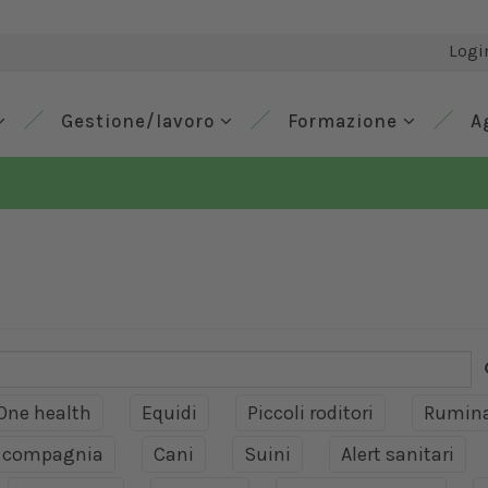
Logi
Gestione/lavoro
Formazione
A
One health
Equidi
Piccoli roditori
Rumina
a compagnia
Cani
Suini
Alert sanitari