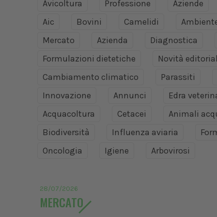
Avicoltura
Professione
Aziende
Aic
Bovini
Camelidi
Ambient
Mercato
Azienda
Diagnostica
Formulazioni dietetiche
Novità editoria
Cambiamento climatico
Parassiti
Innovazione
Annunci
Edra veteri
Acquacoltura
Cetacei
Animali acq
Biodiversità
Influenza aviaria
For
Oncologia
Igiene
Arbovirosi
28/07/2026
MERCATO