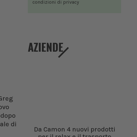
condizioni di
privacy
AZIENDE
 Greg
ovo
 dopo
ale di
Da Camon 4 nuovi prodotti
per il relax e il trasporto