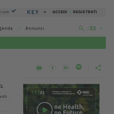
n con
»
ACCEDI
|
REGISTRATI
genda
Annunci
nti