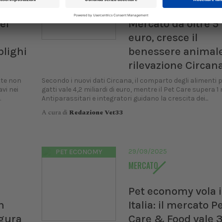
Fda:
Pet Food e Pet Care
el
Mercato da oltre 5
euro, cresce il
blighi
benessere animale
rilevazione Circan
tte non
Secondo i nuovi dati Circana, il comparto degli alimenti p
vi nei
gatti vale 4,2 miliardi di euro, mentre il Pet Care supera 1 
.
Antiparassitari e integratori guidano la crescita dei...
A cura di
Redazione Vet33
29/09/2025
PET ECONOMY
MERCATO
Pet economy vola 
n
Italia: il mercato P
gura
Care & Food vale 3