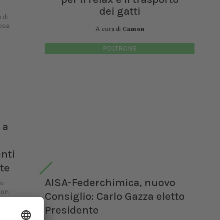
dei gatti
 di
Rosa
A cura di
Camon
POLTRONE
 a
enti
te
AISA-Federchimica, nuovo
no
con
Consiglio: Carlo Gazza eletto
Presidente