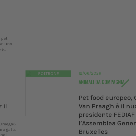
e pet
con una
...
12/06/2026
POLTRONE
ANIMALI DA COMPAGNIA
Pet food europeo,
 il
Van Praagh è il nu
presidente FEDIAF
l’Assemblea Gener
si Omega3
 e gatti.
Bruxelles
nali