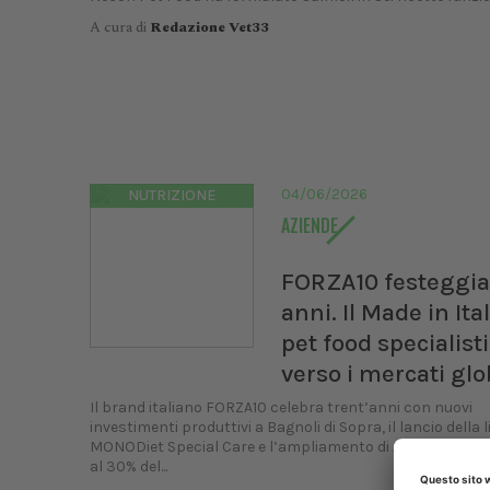
A cura di
Redazione Vet33
04/06/2026
NUTRIZIONE
AZIENDE
FORZA10 festeggia
anni. Il Made in Ita
pet food specialist
verso i mercati glo
Il brand italiano FORZA10 celebra trent’anni con nuovi
investimenti produttivi a Bagnoli di Sopra, il lancio della 
MONODiet Special Care e l’ampliamento di ACTIVE VetDie
al 30% del...