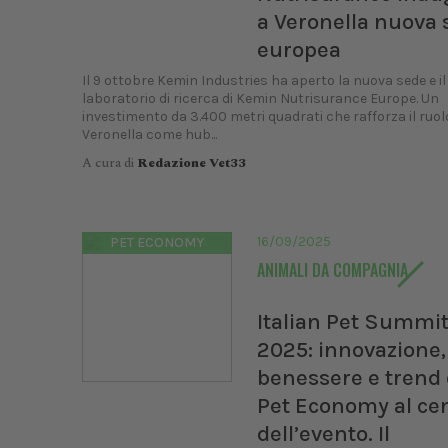
a Veronella nuova 
europea
Il 9 ottobre Kemin Industries ha aperto la nuova sede e il
laboratorio di ricerca di Kemin Nutrisurance Europe. Un
investimento da 3.400 metri quadrati che rafforza il ruol
Veronella come hub...
A cura di
Redazione Vet33
16/09/2025
PET ECONOMY
ANIMALI DA COMPAGNIA
Italian Pet Summi
2025: innovazione,
benessere e trend 
Pet Economy al ce
dell’evento. Il