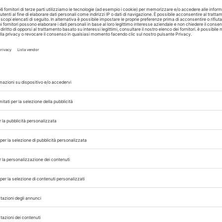
A cura di
Redazione Vet33
02/04/2026
PETFOOD
ANIMALI DA COMPAGNIA
 in
Mangimi medicati
nel
pet, Ministero
semplifica la notif
Asl per farmacie e
parafarmacie
a volta
La Direzione Generale della Salute Animale ha risposto a
el
quesito Fnovi precisando che farmacie e parafarmacie
veterinarie non devono più notificare alla Asl l’attività di
al dettaglio...
A cura di
Redazione Vet33