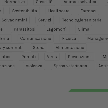
Normative
Covid-19
Animali selvatici
e
Sostenibilità
Healthcare
Farmaci
Scivac rimini
Servizi
Tecnologie sanitarie
le
Parassitosi
Lagomorfi
Clima
Ema
Comunicazione
Ricerca
Managem
nary summit
Storia
Alimentazione
uatici
Primati
Virus
Prevenzione
Mp
mazione
Violenza
Spesa veterinaria
Antib