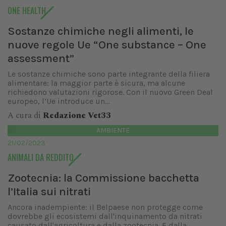
ONE HEALTH
Sostanze chimiche negli alimenti, le
nuove regole Ue “One substance – One
assessment”
Le sostanze chimiche sono parte integrante della filiera
alimentare: la maggior parte è sicura, ma alcune
richiedono valutazioni rigorose. Con il nuovo Green Deal
europeo, l’Ue introduce un...
A cura di
Redazione Vet33
AMBIENTE
21/02/2023
ANIMALI DA REDDITO
Zootecnia: la Commissione bacchetta
l’Italia sui nitrati
Ancora inadempiente: il Belpaese non protegge come
dovrebbe gli ecosistemi dall'inquinamento da nitrati
causato dall'agricoltura e dalla zootecnia. E dalla...