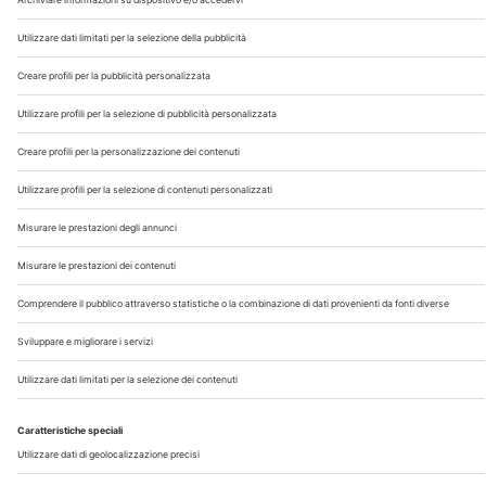
Chi Siamo
Contatti
Note Legali
Privacy
©2026 Edra S.p.a | www.edraspa.it | P.iva 08056040960
| Tel. 02/881841 | Sede legale: Viale Enrico Forlanini 21 -