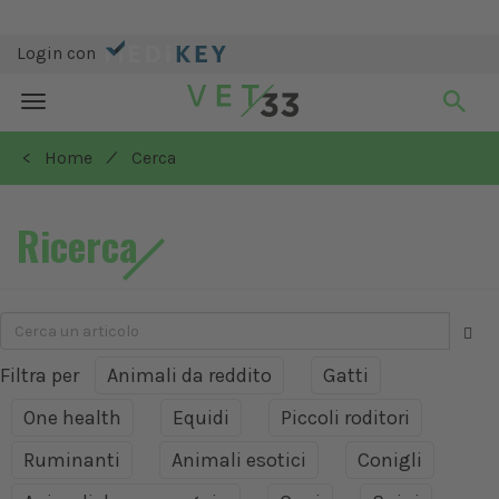
Login con
Toggle
navigation
/
< Home
Cerca
Ricerca
Filtra per
Animali da reddito
Gatti
One health
Equidi
Piccoli roditori
Ruminanti
Animali esotici
Conigli