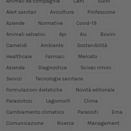
Animali da compagnia
Cani
Suini
Alert sanitari
Avicoltura
Professione
Aziende
Normative
Covid-19
Animali selvatici
Api
Aic
Bovini
Camelidi
Ambiente
Sostenibilità
Healthcare
Farmaci
Mercato
Azienda
Diagnostica
Scivac rimini
Servizi
Tecnologie sanitarie
Formulazioni dietetiche
Novità editoriale
Parassitosi
Lagomorfi
Clima
Cambiamento climatico
Parassiti
Ema
Comunicazione
Ricerca
Management