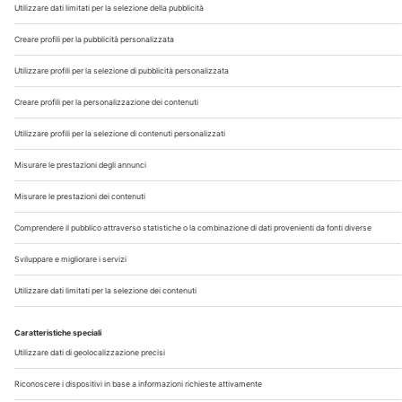
Chi Siamo
Contatti
Note Legali
Privacy
©2026 Edra S.p.a | www.edraspa.it | P.iva 08056040960
| Tel. 02/881841 | Sede legale: Viale Enrico Forlanini 21 -
20134 Milano (Italy)
Registrazione Tribunale di Milano n° 5578/2022 del
5/05/2022