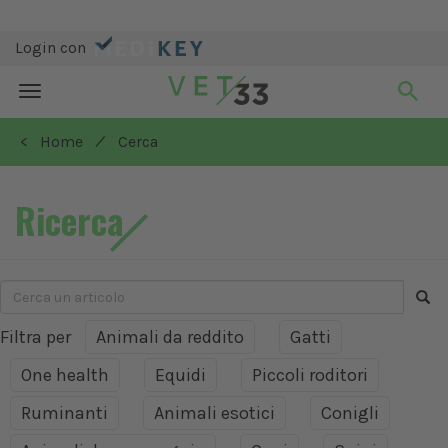
Login con
Toggle
navigation
/
< Home
Cerca
Ricerca
Filtra per
Animali da reddito
Gatti
One health
Equidi
Piccoli roditori
Ruminanti
Animali esotici
Conigli