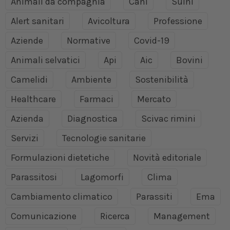
Animali da compagnia
Cani
Suini
Alert sanitari
Avicoltura
Professione
Aziende
Normative
Covid-19
Animali selvatici
Api
Aic
Bovini
Camelidi
Ambiente
Sostenibilità
Healthcare
Farmaci
Mercato
Azienda
Diagnostica
Scivac rimini
Servizi
Tecnologie sanitarie
Formulazioni dietetiche
Novità editoriale
Parassitosi
Lagomorfi
Clima
Cambiamento climatico
Parassiti
Ema
Comunicazione
Ricerca
Management