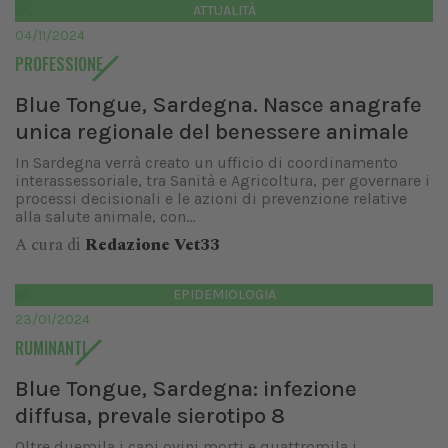
ATTUALITÀ
04/11/2024
PROFESSIONE
Blue Tongue, Sardegna. Nasce anagrafe
unica regionale del benessere animale
In Sardegna verrà creato un ufficio di coordinamento
interassessoriale, tra Sanità e Agricoltura, per governare i
processi decisionali e le azioni di prevenzione relative
alla salute animale, con...
A cura di
Redazione Vet33
EPIDEMIOLOGIA
23/01/2024
RUMINANTI
Blue Tongue, Sardegna: infezione
diffusa, prevale sierotipo 8
Oltre duemila i capi ovini morti e quattromila i