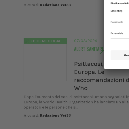
A cura di
Redazione Vet33
07/03/2024
EPIDEMIOLOGIA
ALERT SANITARI
Psittacosi, 5 morti 
Europa. Le
raccomandazioni d
Who
Dopo l’aumento dei casi di psittacosi umana segnalati i
Europa, la World Health Organization ha lanciato un alla
operatori e le persone che si...
A cura di
Redazione Vet33