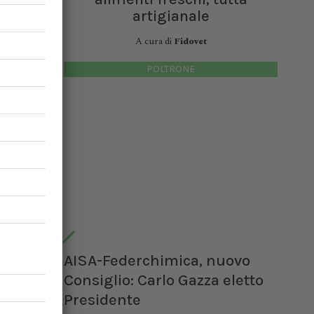
rzata
artigianale
piantato
A cura di
Fidovet
ento,
a
POLTRONE
ri
ezza
AISA-Federchimica, nuovo
Consiglio: Carlo Gazza eletto
Presidente