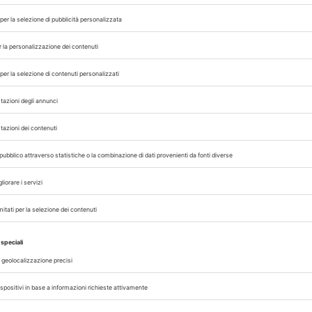
sorveglianza raffo
Due nuovi decessi per West Nile in Italia: un 77enne tra
ndiale
di cuore nel Lazio e un 80enne in Campania. Casi in aum
boratori
misure di contenimento estese e sorveglianza veterinari
rafforzata su...
A cura di
Redazione Vet33
15/05/2025
VACCINI
RICERCA
imi
Dengue, vaccino:
 nel
risultati prelimina
bina
Spallanzani
confermano sicur
ed efficacia
a di
La
Lo Spallanzani è tra i primi centri pubblici in Italia a
ni e...
somministrare il vaccino TAK-003 QDENGA. Positivi i dati