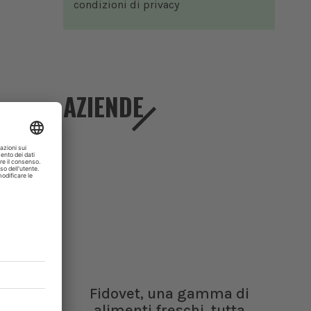
condizioni di
privacy
AZIENDE
a
 un
ia.
Fidovet, una gamma di
alimenti freschi, tutta