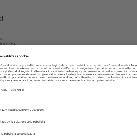
el
la
lutazione
mento...
29/07/2025
EPIDEMIOLOGIA
ALERT SANITARI
a
West Nile, second
vittima nel Lazio e
decesso in Campan
ratori
Salgono i casi,