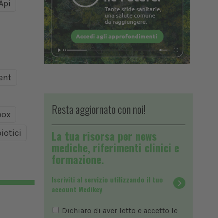
Api
ent
Resta aggiornato con noi!
ox
iotici
La tua risorsa per news
mediche, riferimenti clinici e
formazione.
Iscriviti al servizio utilizzando il tuo
account Medikey
Dichiaro di aver letto e accetto le