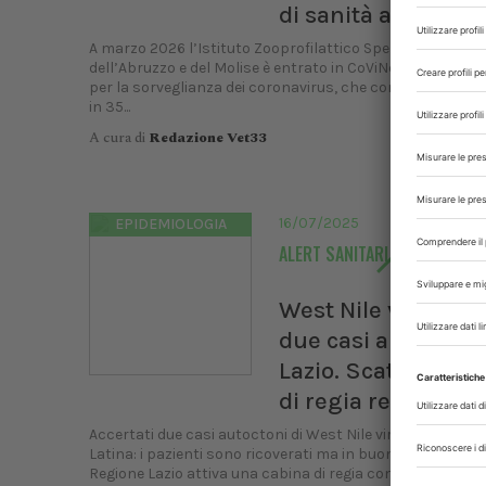
di sanità animale
A marzo 2026 l’Istituto Zooprofilattico Sperimentale
dell’Abruzzo e del Molise è entrato in CoViNet, la rete mo
per la sorveglianza dei coronavirus, che conta oggi 58 la
in 35...
A cura di
Redazione Vet33
16/07/2025
EPIDEMIOLOGIA
ALERT SANITARI
West Nile virus, pr
due casi autoctoni
Lazio. Scatta la ca
di regia regionale
Accertati due casi autoctoni di West Nile virus in provinci
Latina: i pazienti sono ricoverati ma in buone condizioni. 
Regione Lazio attiva una cabina di regia con Asl, Spallanza