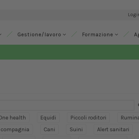
Logi
Gestione/lavoro
Formazione
A
One health
Equidi
Piccoli roditori
Rumina
a compagnia
Cani
Suini
Alert sanitari