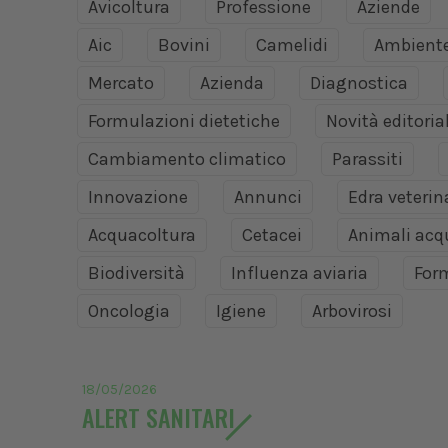
Avicoltura
Professione
Aziende
Aic
Bovini
Camelidi
Ambient
Mercato
Azienda
Diagnostica
Formulazioni dietetiche
Novità editoria
Cambiamento climatico
Parassiti
Innovazione
Annunci
Edra veteri
Acquacoltura
Cetacei
Animali acq
Biodiversità
Influenza aviaria
For
Oncologia
Igiene
Arbovirosi
18/05/2026
ALERT SANITARI