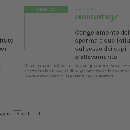
ongresso Nazionale
Pillole in Oftalmolog
VET
25/01/2022
GENETICA
10/10/2026
ANIMALI DA REDDITO
 12/02/2027
al 14/02/2027
Roma (RM)
a (BO)
Congelamento del
ituto
sperma e sue infl
per
sul sesso dei capi
d’allevamento
e
Una ricerca dello Spallanzani per appurare se vi sia un 
diretto tra la procedura di congelamento dello sperma e
prevalenza di maschi segnalata dagli allevatori
agina
di 1
1