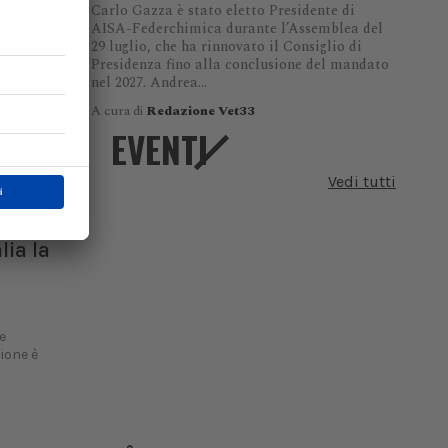
Carlo Gazza è stato eletto Presidente di
strano un
AISA-Federchimica durante l’Assemblea del
29 luglio, che ha rinnovato il Consiglio di
Presidenza fino alla conclusione del mandato
nel 2027. Andrea...
A cura di
Redazione Vet33
EVENTI
Vedi tutti
a in
lia la
e
zione è