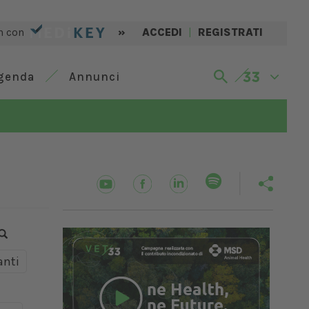
n con
»
ACCEDI
|
REGISTRATI
genda
Annunci
nti