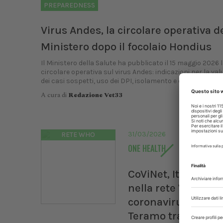
PREPAREDNESS
Virus Andes, la circolare operativa d
Ministero dopo il focolaio Hondius
Il Ministero della Salute ha pubblicato il 15 maggio 2026 
circolare operativa sul virus Andes: indicazioni per la va
dei casi sospetti, uso dei DPI, isolamento e centri di riferi
A cura di
Redazione Vet33
31/03/2026
RETE WHO
ONE HEALTH
CoViNet, Italia entr
nella rete Who sui
coronavirus. Izs di
Teramo tra i 6 labo