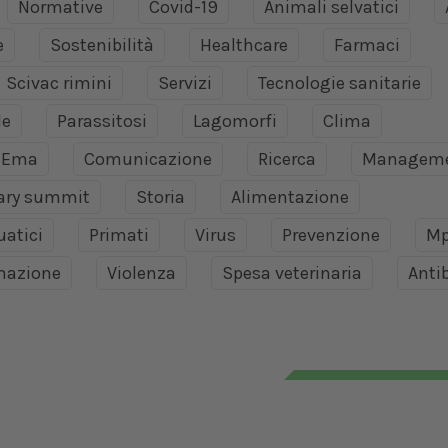
Normative
Covid-19
Animali selvatici
e
Sostenibilità
Healthcare
Farmaci
Scivac rimini
Servizi
Tecnologie sanitarie
le
Parassitosi
Lagomorfi
Clima
Ema
Comunicazione
Ricerca
Managem
nary summit
Storia
Alimentazione
uatici
Primati
Virus
Prevenzione
Mp
mazione
Violenza
Spesa veterinaria
Antib