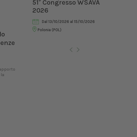
ia II
51° Congresso WSAVA
III
2026
di 
Vet
Dal 13/10/2026
al 15/10/2026
Polonia (POL)
lo
Ro
uenze
rapporto
 la