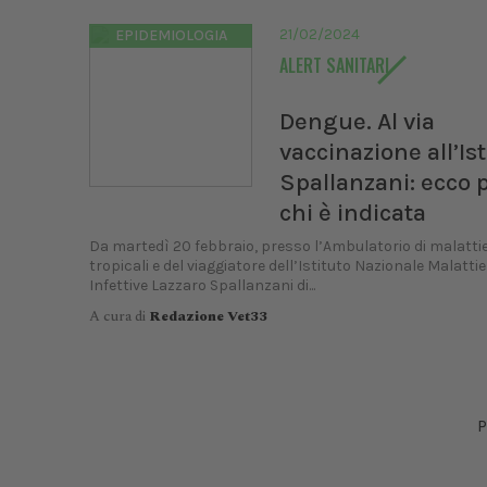
XXI C
UNIS
21/02/2024
EPIDEMIOLOGIA
ALERT SANITARI
Dal
Bologn
Dengue. Al via
vaccinazione all’Ist
Spallanzani: ecco 
chi è indicata
Da martedì 20 febbraio, presso l’Ambulatorio di malatti
tropicali e del viaggiatore dell’Istituto Nazionale Malattie
Infettive Lazzaro Spallanzani di...
A cura di
Redazione Vet33
P