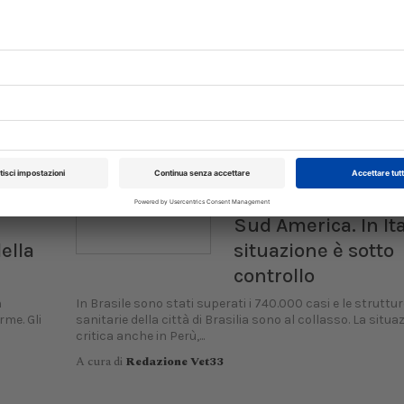
preliminari dello studio condotto sul vaccino, che dimo
profilo positivo di...
A cura di
Redazione Vet33
26/02/2024
EPIDEMIOLOGIA
ALERT SANITARI
in
Dengue, emergenz
Sud America. In Ita
ella
situazione è sotto
controllo
n
In Brasile sono stati superati i 740.000 casi e le struttur
rme. Gli
sanitarie della città di Brasilia sono al collasso. La situa
critica anche in Perù,...
A cura di
Redazione Vet33