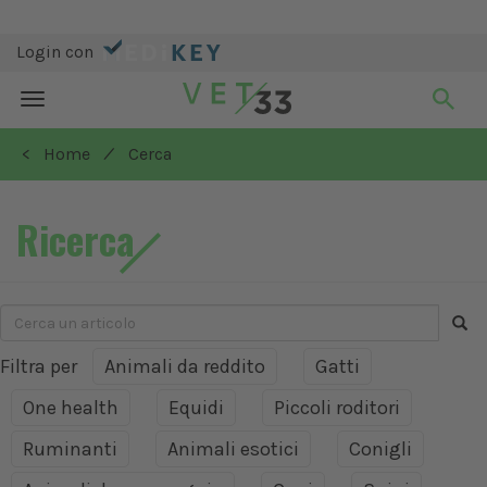
Login con
Toggle
navigation
/
< Home
Cerca
Ricerca
Filtra per
Animali da reddito
Gatti
One health
Equidi
Piccoli roditori
Ruminanti
Animali esotici
Conigli