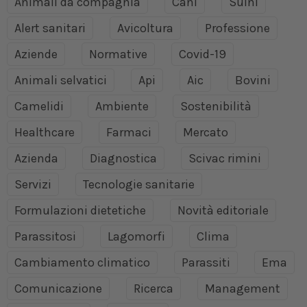
Animali da compagnia
Cani
Suini
Alert sanitari
Avicoltura
Professione
Aziende
Normative
Covid-19
Animali selvatici
Api
Aic
Bovini
Camelidi
Ambiente
Sostenibilità
Healthcare
Farmaci
Mercato
Azienda
Diagnostica
Scivac rimini
Servizi
Tecnologie sanitarie
Formulazioni dietetiche
Novità editoriale
Parassitosi
Lagomorfi
Clima
Cambiamento climatico
Parassiti
Ema
Comunicazione
Ricerca
Management