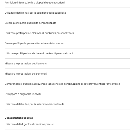
Chi Siamo
Contatti
Note Legali
Privacy
©2026 Edra S.p.a | www.edraspa.it | P.iva 08056040960
| Tel. 02/881841 | Sede legale: Viale Enrico Forlanini 21 -