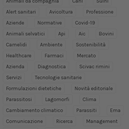
Animali da compagnia
Cani
Suini
Alert sanitari
Avicoltura
Professione
Aziende
Normative
Covid-19
Animali selvatici
Api
Aic
Bovini
Camelidi
Ambiente
Sostenibilità
Healthcare
Farmaci
Mercato
Azienda
Diagnostica
Scivac rimini
Servizi
Tecnologie sanitarie
Formulazioni dietetiche
Novità editoriale
Parassitosi
Lagomorfi
Clima
Cambiamento climatico
Parassiti
Ema
Comunicazione
Ricerca
Management