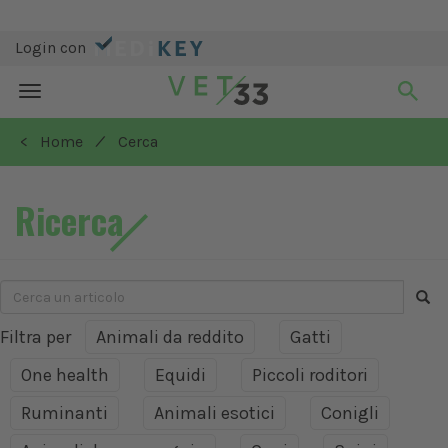
Login con
Toggle
navigation
/
< Home
Cerca
Ricerca
Filtra per
Animali da reddito
Gatti
One health
Equidi
Piccoli roditori
Ruminanti
Animali esotici
Conigli