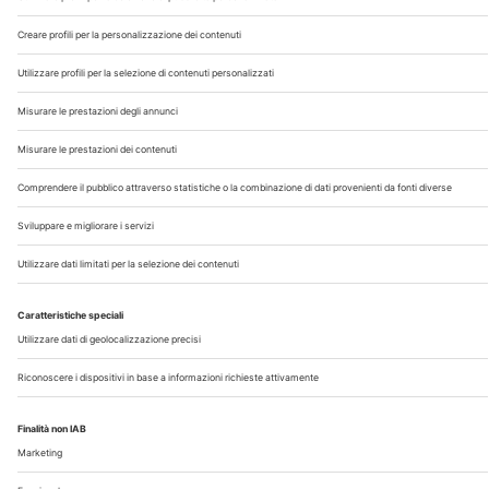
Chi Siamo
Contatti
Note Legali
Privacy
©2026 Edra S.p.a | www.edraspa.it | P.iva 08056040960
| Tel. 02/881841 | Sede legale: Viale Enrico Forlanini 21 -
20134 Milano (Italy)
Registrazione Tribunale di Milano n° 5578/2022 del
5/05/2022