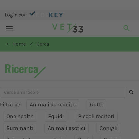
Login con
Toggle
navigation
/
< Home
Cerca
Ricerca
Filtra per
Animali da reddito
Gatti
One health
Equidi
Piccoli roditori
Ruminanti
Animali esotici
Conigli