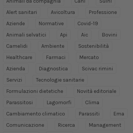
Animali da compagnia
Cani
Suini
Alert sanitari
Avicoltura
Professione
Aziende
Normative
Covid-19
Animali selvatici
Api
Aic
Bovini
Camelidi
Ambiente
Sostenibilità
Healthcare
Farmaci
Mercato
Azienda
Diagnostica
Scivac rimini
Servizi
Tecnologie sanitarie
Formulazioni dietetiche
Novità editoriale
Parassitosi
Lagomorfi
Clima
Cambiamento climatico
Parassiti
Ema
Comunicazione
Ricerca
Management