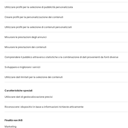
Chi Siamo
Contatti
Note Legali
Privacy
©2026 Edra S.p.a | www.edraspa.it | P.iva 08056040960
| Tel. 02/881841 | Sede legale: Viale Enrico Forlanini 21 -
20134 Milano (Italy)
Registrazione Tribunale di Milano n° 5578/2022 del