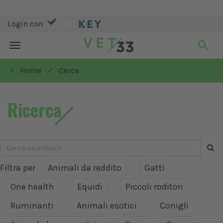
Login con
Toggle
navigation
/
< Home
Cerca
Ricerca
Filtra per
Animali da reddito
Gatti
One health
Equidi
Piccoli roditori
Ruminanti
Animali esotici
Conigli