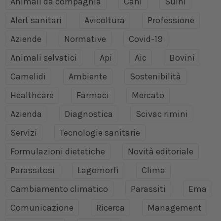
Animali da compagnia
Cani
Suini
Alert sanitari
Avicoltura
Professione
Aziende
Normative
Covid-19
Animali selvatici
Api
Aic
Bovini
Camelidi
Ambiente
Sostenibilità
Healthcare
Farmaci
Mercato
Azienda
Diagnostica
Scivac rimini
Servizi
Tecnologie sanitarie
Formulazioni dietetiche
Novità editoriale
Parassitosi
Lagomorfi
Clima
Cambiamento climatico
Parassiti
Ema
Comunicazione
Ricerca
Management