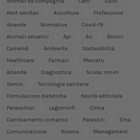
Animali da compagnia
Cani
Suini
Alert sanitari
Avicoltura
Professione
Aziende
Normative
Covid-19
Animali selvatici
Api
Aic
Bovini
Camelidi
Ambiente
Sostenibilità
Healthcare
Farmaci
Mercato
Azienda
Diagnostica
Scivac rimini
Servizi
Tecnologie sanitarie
Formulazioni dietetiche
Novità editoriale
Parassitosi
Lagomorfi
Clima
Cambiamento climatico
Parassiti
Ema
Comunicazione
Ricerca
Management