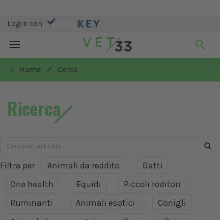
Login con
Toggle
navigation
/
< Home
Cerca
Ricerca
Filtra per
Animali da reddito
Gatti
One health
Equidi
Piccoli roditori
Ruminanti
Animali esotici
Conigli