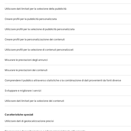
Chi Siamo
Contatti
Note Legali
Privacy
©2026 Edra S.p.a | www.edraspa.it | P.iva 08056040960
| Tel. 02/881841 | Sede legale: Viale Enrico Forlanini 21 -
20134 Milano (Italy)
Registrazione Tribunale di Milano n° 5578/2022 del
5/05/2022