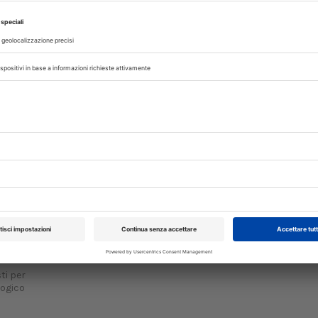
 Dpa
possibile entro il 1
 di
gennaio
Entro il 15 gennaio 2024 gli operatori del settore equini
procedere a risolvere le incongruenze segnalate dal Min
omatica
della Salute nel Sistema nazionale di Identificazione e...
r equini
A cura di
Redazione Vet33
e,
ibro
ti per
logico
ongresso Nazionale
Pillole in Oftalmolog
VET