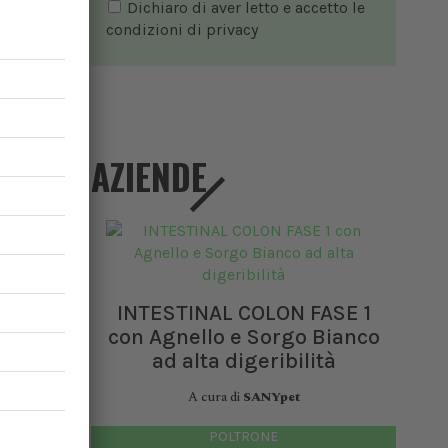
Dichiaro di aver letto e accetto le
condizioni di
privacy
AZIENDE
INTESTINAL COLON FASE 1
con Agnello e Sorgo Bianco
ad alta digeribilità
ise:
A cura di
SANYpet
POLTRONE