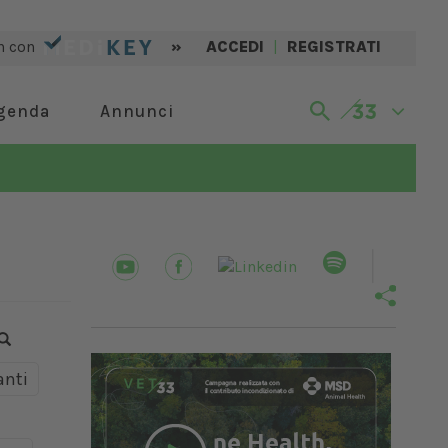
n con
»
ACCEDI
|
REGISTRATI
genda
Annunci
nti