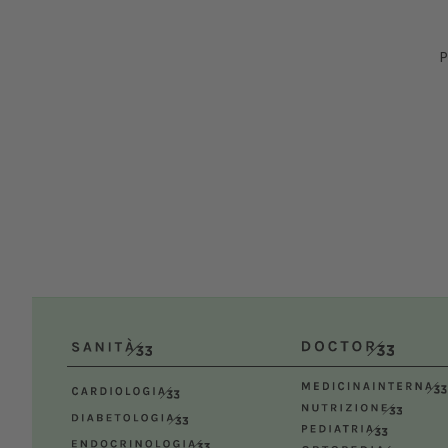
Dal
P
Bolog