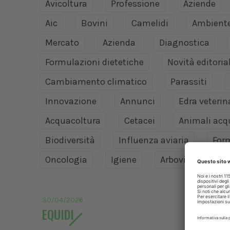
Avicoltura
Professione
Aziende
Aic
Bovini
Camelidi
Ambient
Mercato
Azienda
Diagnostica
Formulazioni dietetiche
Novità editoria
Cambiamento climatico
Parassiti
Innovazione
Annunci
Edra veteri
Acquacoltura
Cetacei
Animali acq
Biodiversità
Influenza aviaria
For
Oncologia
Igiene
Arbovirosi
30/04/2026
EQUIDI