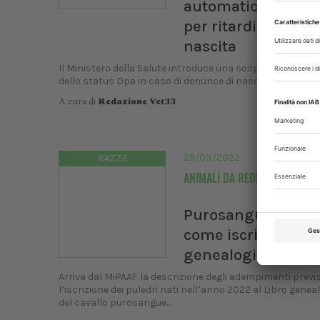
automatica status
per ritardi denunce
nascita
Il Ministero della Salute introduce una sospensione aut
dello status Dpa in caso di denunce di nascita tardive pe
A cura di
Redazione Vet33
29/03/2022
RAZZE
ANIMALI DA REDDITO
Purosangue ingles
come iscriverli al L
genealogico
Arriva dal MiPAAF la descrizione degli adempimenti previs
l’iscrizione dei puledri nati nell’anno 2022 al Libro genea
XXI C
del cavallo purosangue...
UNIS