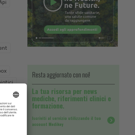
Api
ent
ox
Resta aggiornato con noi!
iotici
La tua risorsa per news
mediche, riferimenti clinici e
formazione.
Iscriviti al servizio utilizzando il tuo
account Medikey