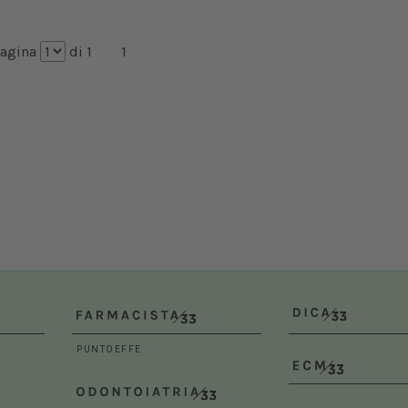
10/10/2026
 12/02/2027
al 14/02/2027
Roma (RM)
agina
di 1
1
na (BO)