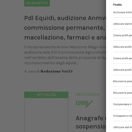
NORMATIVE
Pdl Equidi, audizione Anmvi. Ok a
commissione permanente, criticità 
macellazione, farmaci e anagrafe
Il Vicepresidente Anmvi Massimo Magri è intervenuto in
audizione alla XIII Commissione Agricoltura della Camer
nell’ambito dell’esame delle proposte di legge per il
riconoscimento degli equidi...
A cura di
Redazione Vet33
08/07/2024
ATTUALITÀ
EQUIDI
Anagrafe equini:
sospensione