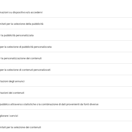
su
a
27/12/2023
ATTUALITÀ
EQUIDI
Anagrafe equini, F
correzione dati