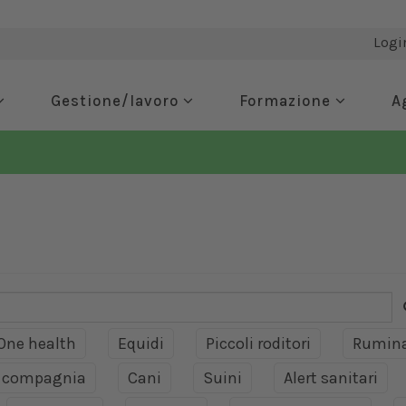
Logi
Gestione/lavoro
Formazione
A
One health
Equidi
Piccoli roditori
Rumina
a compagnia
Cani
Suini
Alert sanitari