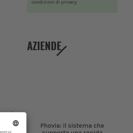
condizioni di
privacy
AZIENDE
otesi
a
Phovia: il sistema che
supporta una rapida