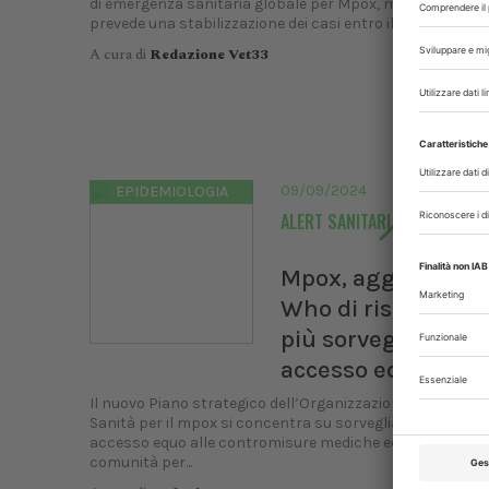
di emergenza sanitaria globale per Mpox, mentre l’Afric
prevede una stabilizzazione dei casi entro il 2025
A cura di
Redazione Vet33
09/09/2024
EPIDEMIOLOGIA
ALERT SANITARI
Mpox, aggiornato 
Who di risposta gl
più sorveglianza e
accesso equo alle 
Il nuovo Piano strategico dell’Organizzazione Mondiale d
Sanità per il mpox si concentra su sorveglianza, ricerca,
accesso equo alle contromisure mediche ed empowerme
comunità per...