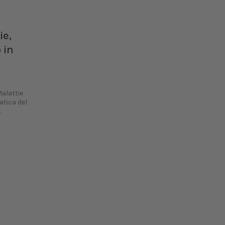
ie,
 in
Malattie
atica del
.