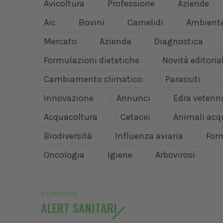
Avicoltura
Professione
Aziende
Aic
Bovini
Camelidi
Ambient
Mercato
Azienda
Diagnostica
Formulazioni dietetiche
Novità editoria
Cambiamento climatico
Parassiti
Innovazione
Annunci
Edra veteri
Acquacoltura
Cetacei
Animali acq
Biodiversità
Influenza aviaria
For
Oncologia
Igiene
Arbovirosi
23/10/2025
ALERT SANITARI