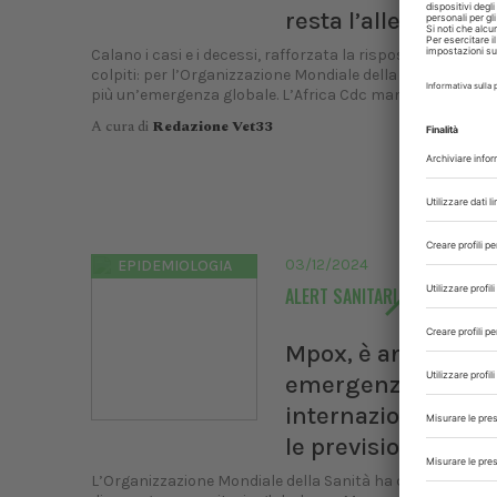
resta l’allerta
Calano i casi e i decessi, rafforzata la risposta sanitaria 
colpiti: per l’Organizzazione Mondiale della Sanità, Mpox
più un’emergenza globale. L’Africa Cdc mantiene invece...
A cura di
Redazione Vet33
03/12/2024
EPIDEMIOLOGIA
ALERT SANITARI
Mpox, è ancora
emergenza sanitar
internazionale. I ri
le previsioni
L’Organizzazione Mondiale della Sanità ha confermato l