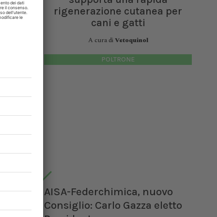
rità
rigenerazione cutanea per
cani e gatti
epidemia
A cura di
Vetoquinol
 numerosi
nazione
POLTRONE
 in
ho
t
AISA-Federchimica, nuovo
so
Consiglio: Carlo Gazza eletto