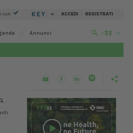
n con
»
ACCEDI
|
REGISTRATI
genda
Annunci
nti