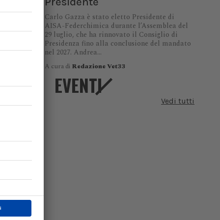
Presidente
tà lancia
Carlo Gazza è stato eletto Presidente di
a
AISA-Federchimica durante l’Assemblea del
29 luglio, che ha rinnovato il Consiglio di
Presidenza fino alla conclusione del mandato
nel 2027. Andrea...
A cura di
Redazione Vet33
EVENTI
Vedi tutti
:
ha
 Mpox
uove