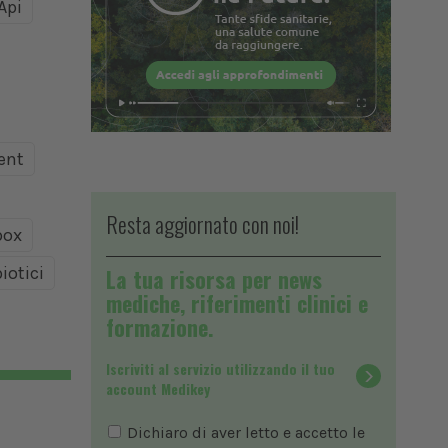
Api
ent
Resta aggiornato con noi!
ox
iotici
La tua risorsa per news
mediche, riferimenti clinici e
formazione.
Iscriviti al servizio utilizzando il tuo
account Medikey
Dichiaro di aver letto e accetto le