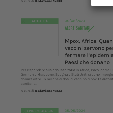
A cura di
Redazione Vet33
XXI C
UNIS
30/08/2024
ATTUALITÀ
Dal
ALERT SANITARI
Bologn
Mpox, Africa. Quan
vaccini servono pe
fermare l’epidemia
Paesi che donano
Per rispondere alla crisi sanitaria in Africa, Paesi come F
Germania, Giappone, Spagna e Stati Uniti si sono impegn
donare oltre un milione di dosi di vaccino Mpox. Le autori
sanitarie...
A cura di
Redazione Vet33
28/08/2024
EPIDEMIOLOGIA