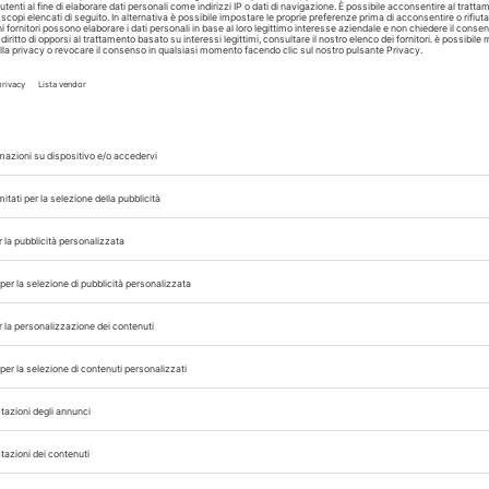
indagini delle auto
sanitarie
nei Paesi
 non è
Nella Repubblica Democratica del Congo è in corso un’
che ha già portato a 592 casi, con 37 morti, sollevando
interrogativi. Gli esperti ipotizzano una possibile combi
di...
A cura di
Redazione Vet33
04/10/2024
ATTUALITÀ
ALERT SANITARI
Mpox: 866 decessi
ia
Africa nel 2024, W
schi e
approva primo tes
diagnostico per u
d’emergenza
o stato