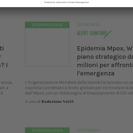
A cura di
Redazione Vet33
ongresso Nazionale
Pillole in Oftalmolog
VET
10/10/2026
29/08/2024
EPIDEMIOLOGIA
 12/02/2027
al 14/02/2027
Roma (RM)
ALERT SANITARI
a (BO)
ti
Epidemia Mpox, Wh
r
piano strategico d
? I
milioni per affron
l’emergenza
rancia,
L’Organizzazione Mondiale della Sanità ha lanciato un pi
ati a
risposta coordinato a livello globale per controllare la d
tà
dell’Mpox, con un fabbisogno di finanziamento di 135 milio
A cura di
Redazione Vet33
31/07/2024
EPIDEMIOLOGIA