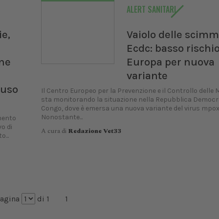
ALERT SANITARI
ie,
Vaiolo delle scimm
Ecdc: basso rischio
ne
Europa per nuova
variante
 uso
Il Centro Europeo per la Prevenzione e il Controllo delle 
sta monitorando la situazione nella Repubblica Democr
Congo, dove è emersa una nuova variante del virus mpox
Nonostante...
mento
o di
A cura di
Redazione Vet33
o...
agina
di 1
1