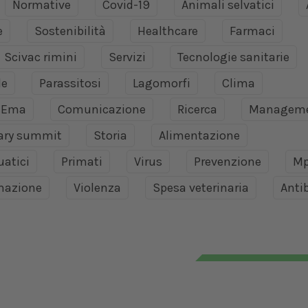
Normative
Covid-19
Animali selvatici
e
Sostenibilità
Healthcare
Farmaci
Scivac rimini
Servizi
Tecnologie sanitarie
le
Parassitosi
Lagomorfi
Clima
Ema
Comunicazione
Ricerca
Managem
nary summit
Storia
Alimentazione
uatici
Primati
Virus
Prevenzione
Mp
mazione
Violenza
Spesa veterinaria
Antib