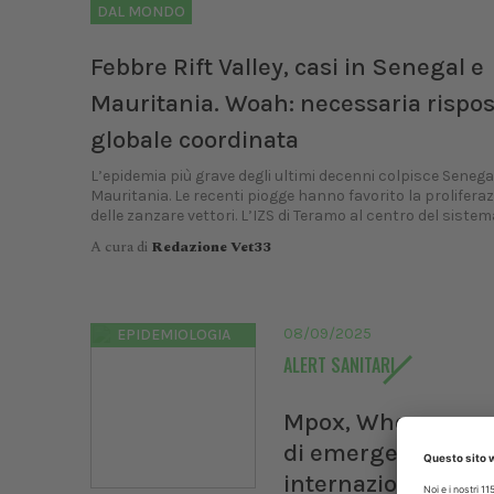
DAL MONDO
Febbre Rift Valley, casi in Senegal e
Mauritania. Woah: necessaria rispo
globale coordinata
L’epidemia più grave degli ultimi decenni colpisce Senega
Mauritania. Le recenti piogge hanno favorito la prolifera
delle zanzare vettori. L’IZS di Teramo al centro del sistema 
A cura di
Redazione Vet33
08/09/2025
EPIDEMIOLOGIA
ALERT SANITARI
Mpox, Who revoca 
di emergenza sani
internazionale. In 