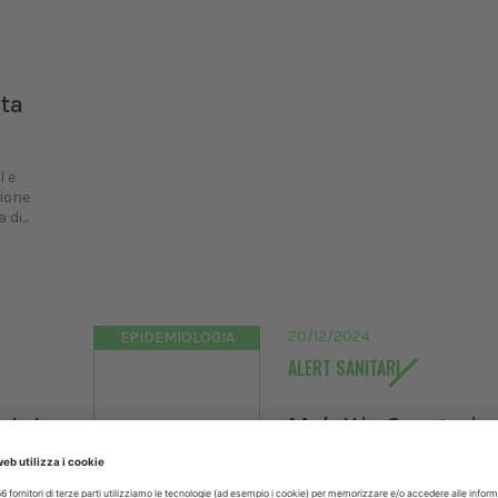
sta
l e
zione
di...
20/12/2024
EPIDEMIOLOGIA
ALERT SANITARI
stato
Malattia Congo: ip
taria
malaria associata 
Africa
malnutrizione. Le