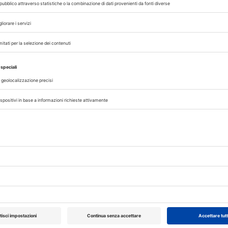
a CDC
Da gennaio sono stati oltre 34.000 i casi e 866 i decessi
registrati in Africa. L’Organizzazione Mondiale della Sani
il primo test diagnostico d’emergenza per contrastare l
diffusione...
A cura di
Redazione Vet33
03/09/2024
EPIDEMIOLOGIA
ALERT SANITARI
piano
Mpox Clade I, Ecdc
obale:
aggiornamento
epidemiologico e
cure
raccomandazioni
ella
L’European Centre for Disease prevention and Control 
pubblicato un aggiornamento sulla diffusione del virus
nt della
Clade I, evidenziandone le criticità in Africa e fornendo n
raccomandazioni...