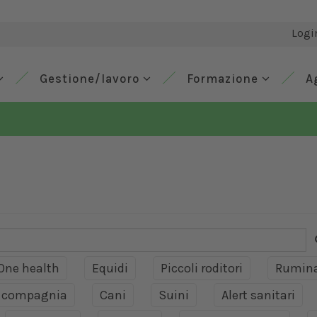
Logi
Gestione/lavoro
Formazione
A
One health
Equidi
Piccoli roditori
Rumina
a compagnia
Cani
Suini
Alert sanitari