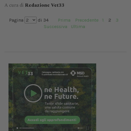
A cura di
Redazione Vet33
Pagina
di 34
Prima
Precedente
1
2
3
Successiva
Ultima