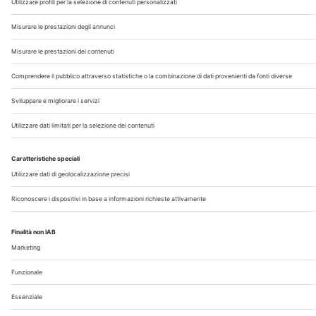
Contatti
Note Legali
Privacy
©2026 Edra S.p.a | www.edraspa.it | P.iva 08056040960
| Tel. 02/881841 | Sede legale: Viale Enrico Forlanini 21 -
20134 Milano (Italy)
Registrazione Tribunale di Milano n° 5578/2022 del
5/05/2022