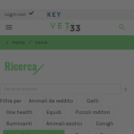
Login con
Toggle
navigation
/
< Home
Cerca
Ricerca
Filtra per
Animali da reddito
Gatti
One health
Equidi
Piccoli roditori
Ruminanti
Animali esotici
Conigli