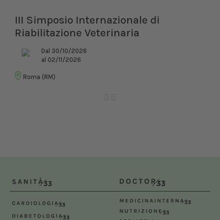
 Simposio Internazionale di
XXI C
bilitazione Veterinaria
D
a
Dal 30/10/2026
al 02/11/2026
Bologna
ma (RM)