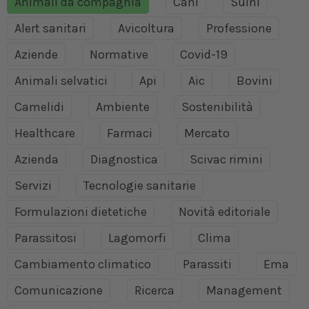
Animali da compagnia
Cani
Suini
Alert sanitari
Avicoltura
Professione
Aziende
Normative
Covid-19
Animali selvatici
Api
Aic
Bovini
Camelidi
Ambiente
Sostenibilità
Healthcare
Farmaci
Mercato
Azienda
Diagnostica
Scivac rimini
Servizi
Tecnologie sanitarie
Formulazioni dietetiche
Novità editoriale
Parassitosi
Lagomorfi
Clima
Cambiamento climatico
Parassiti
Ema
Comunicazione
Ricerca
Management