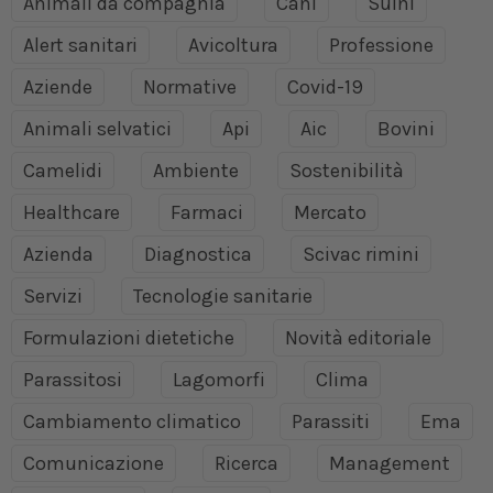
Animali da compagnia
Cani
Suini
Alert sanitari
Avicoltura
Professione
Aziende
Normative
Covid-19
Animali selvatici
Api
Aic
Bovini
Camelidi
Ambiente
Sostenibilità
Healthcare
Farmaci
Mercato
Azienda
Diagnostica
Scivac rimini
Servizi
Tecnologie sanitarie
Formulazioni dietetiche
Novità editoriale
Parassitosi
Lagomorfi
Clima
Cambiamento climatico
Parassiti
Ema
Comunicazione
Ricerca
Management