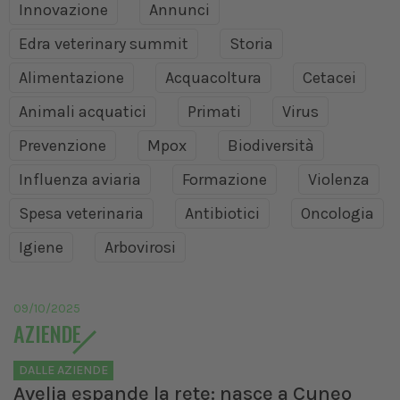
Innovazione
Annunci
Edra veterinary summit
Storia
Alimentazione
Acquacoltura
Cetacei
Animali acquatici
Primati
Virus
Prevenzione
Mpox
Biodiversità
Influenza aviaria
Formazione
Violenza
Spesa veterinaria
Antibiotici
Oncologia
Igiene
Arbovirosi
09/10/2025
AZIENDE
DALLE AZIENDE
Avelia espande la rete: nasce a Cuneo