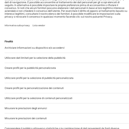
Chi Siamo
Contatti
Note Legali
Privacy
©2026 Edra S.p.a | www.edraspa.it | P.iva 08056040960
| Tel. 02/881841 | Sede legale: Viale Enrico Forlanini 21 -