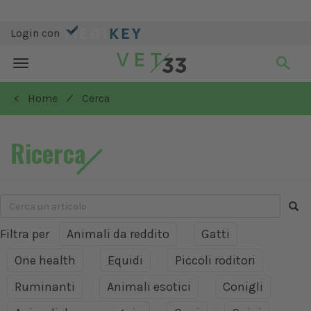
Login con
Toggle
navigation
/
< Home
Cerca
Ricerca
Filtra per
Animali da reddito
Gatti
One health
Equidi
Piccoli roditori
Ruminanti
Animali esotici
Conigli