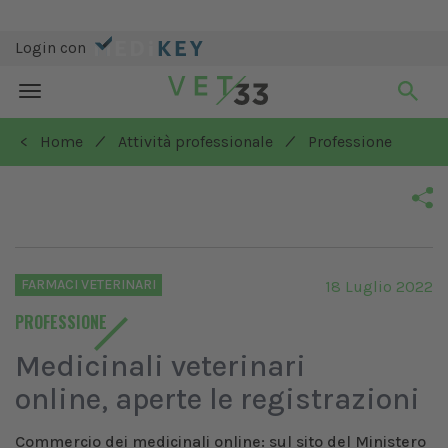
Login con
Toggle
navigation
/
/
< Home
Attività professionale
Professione
FARMACI VETERINARI
18 Luglio 2022
PROFESSIONE
Medicinali veterinari
online, aperte le registrazioni
Commercio dei medicinali online: sul sito del Ministero