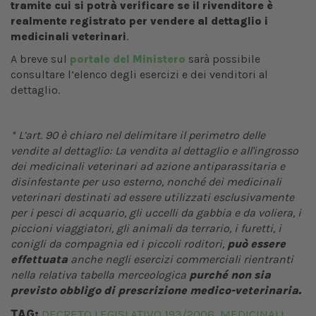
tramite cui si potrà verificare se il rivenditore è
realmente registrato per vendere al dettaglio i
medicinali veterinari
.
A breve sul
portale del Ministero
sarà possibile
consultare l’elenco degli esercizi e dei venditori al
dettaglio.
* L’art. 90 è chiaro nel delimitare il perimetro delle
vendite al dettaglio: La vendita al dettaglio e all'ingrosso
dei medicinali veterinari ad azione antiparassitaria e
disinfestante per uso esterno, nonché dei medicinali
veterinari destinati ad essere utilizzati esclusivamente
per i pesci di acquario, gli uccelli da gabbia e da voliera, i
piccioni viaggiatori, gli animali da terrario, i furetti, i
conigli da compagnia ed i piccoli roditori,
può essere
effettuata
anche negli esercizi commerciali rientranti
nella relativa tabella merceologica
purché non sia
previsto obbligo di prescrizione medico-veterinaria.
TAG:
DECRETO LEGISLATIVO 193/2006
MEDICINALI
,
,