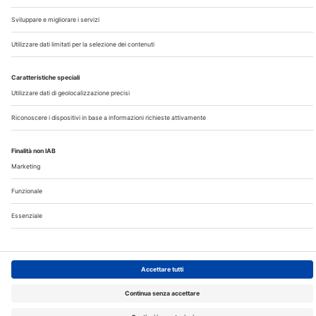
Note Legali
Privacy
©2026 Edra S.p.a | www.edraspa.it | P.iva 08056040960
| Tel. 02/881841 | Sede legale: Viale Enrico Forlanini 21 -
20134 Milano (Italy)
Registrazione Tribunale di Milano n° 5578/2022 del
5/05/2022